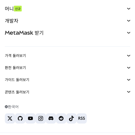
스왑
머니
신규
예측 시장
신규
매수
개발자
무기한 선물
신규
카드
문서 보기
MetaMask 받기
실물자산
mUSD
신규
대시보드
Transaction Shield
수익 창출
Smart Accounts Kit
에이전트 지갑
신규
가격 둘러보기
임베디드 지갑
Snaps
비트코인 가격
환전 둘러보기
MetaMask Connect
이더리움 가격
보상
신규
BTC를 USD로 환전
솔라나 가격
가이드 둘러보기
Snaps
보안
ETH를 USD로 환전
BTC 매수
시바이누 가격
USDT를 INR로 환전
콘텐츠 둘러보기
웹3 서비스
고객 지원
ETH 매수
페페 가격
비트코인 지갑
BTC를 USDT로 환전
SOL 매수
채용
테더 가격
솔라나 지갑
한국어
BTC를 INR로 환전
PEPE 매수
연락처
USDC 가격
최고의 암호화폐 카드
ETH를 USDT로 환전
USDT 매수
체인링크 가격
최고의 모바일 암호화폐 지갑
USDT를 PHP로 환전
USDC 매수
Polymarket이란?