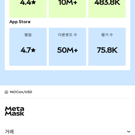
4.4
10M+
483.8K
App Store
평점
다운로드 수
평가 수
4.7
50M+
75.8K
NOCon/USD
MetaMask 사이트 바닥글
거래