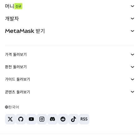
스왑
머니
신규
예측 시장
신규
매수
개발자
무기한 선물
신규
카드
문서 보기
MetaMask 받기
실물자산
mUSD
신규
대시보드
Transaction Shield
수익 창출
Smart Accounts Kit
에이전트 지갑
신규
가격 둘러보기
임베디드 지갑
Snaps
비트코인 가격
환전 둘러보기
MetaMask Connect
이더리움 가격
보상
신규
BTC를 USD로 환전
솔라나 가격
가이드 둘러보기
Snaps
보안
ETH를 USD로 환전
BTC 매수
시바이누 가격
USDT를 INR로 환전
콘텐츠 둘러보기
웹3 서비스
고객 지원
ETH 매수
페페 가격
비트코인 지갑
BTC를 USDT로 환전
SOL 매수
채용
테더 가격
솔라나 지갑
한국어
BTC를 INR로 환전
PEPE 매수
연락처
USDC 가격
최고의 암호화폐 카드
ETH를 USDT로 환전
USDT 매수
체인링크 가격
최고의 모바일 암호화폐 지갑
USDT를 PHP로 환전
USDC 매수
Polymarket이란?
BTC를 EUR로 환전