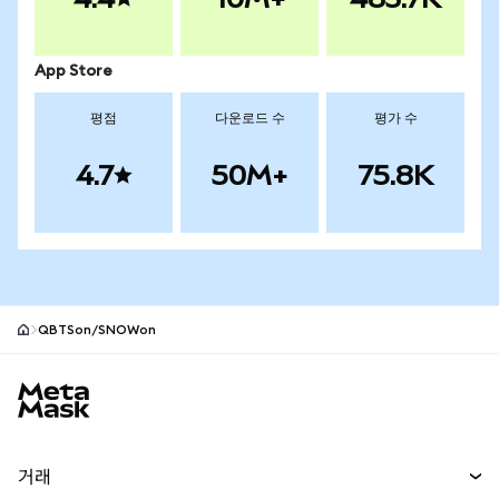
App Store
평점
다운로드 수
평가 수
4.7
50M+
75.8K
QBTSon/SNOWon
MetaMask 사이트 바닥글
거래