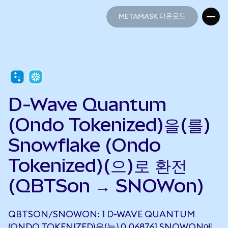
METAMASK 다운로드
METAMASK 다운로드
D-Wave Quantum
(Ondo Tokenized)을(를)
Snowflake (Ondo
Tokenized)(으)로 환전
(QBTSon → SNOWon)
QBTSON/SNOWON: 1 D-WAVE QUANTUM
(ONDO TOKENIZED)은(는) 0.068761 SNOWON에