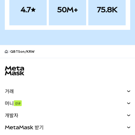
4.7
50M+
75.8K
QBTSon/KRW
MetaMask 사이트 바닥글
거래
스왑
머니
신규
예측 시장
신규
매수
개발자
무기한 선물
신규
카드
문서 보기
MetaMask 받기
실물자산
mUSD
신규
대시보드
Transaction Shield