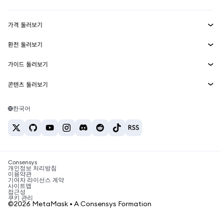
수익 창출
Smart Accounts Kit
에이전트 지갑
신규
가격 둘러보기
임베디드 지갑
Snaps
비트코인 가격
환전 둘러보기
MetaMask Connect
이더리움 가격
보상
신규
BTC를 USD로 환전
솔라나 가격
가이드 둘러보기
Snaps
보안
ETH를 USD로 환전
BTC 매수
시바이누 가격
USDT를 INR로 환전
콘텐츠 둘러보기
웹3 서비스
고객 지원
ETH 매수
페페 가격
비트코인 지갑
BTC를 USDT로 환전
SOL 매수
채용
테더 가격
솔라나 지갑
한국어
BTC를 INR로 환전
PEPE 매수
연락처
USDC 가격
최고의 암호화폐 카드
ETH를 USDT로 환전
USDT 매수
체인링크 가격
최고의 모바일 암호화폐 지갑
USDT를 PHP로 환전
USDC 매수
Polymarket이란?
BTC를 EUR로 환전
SHIB 매수
Consensys
암호화폐 세금 뉴스
개인정보 처리방침
이용약관
BNB 매수
기여자 라이선스 계약
암호화폐 매수 방법
사이트맵
접근성
비트코인 매도 방법
쿠키 관리
©2026 MetaMask • A Consensys Formation