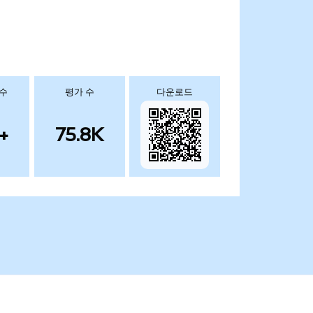
 수
평가 수
다운로드
+
75.8K