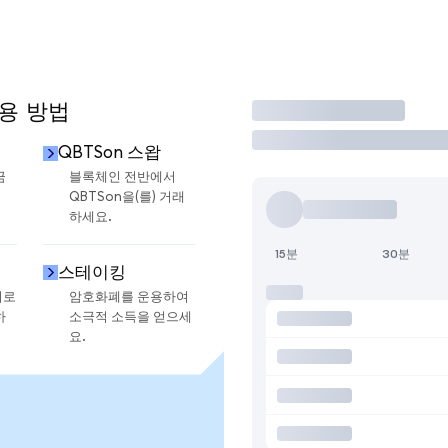
사용 방법
거래
QBTSon 스왑
금
블록체인 전반에서
QBTSon을(를) 거래
하세요.
15분
30분
스테이킹
지로
암호화폐를 운용하여
하
소극적 소득을 얻으세
요.