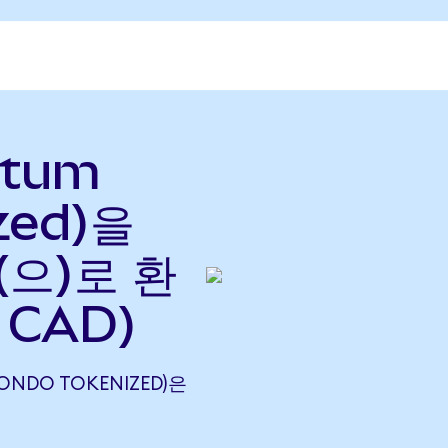
ntum
zed)을
(으)로 환
 CAD)
(ONDO TOKENIZED)은