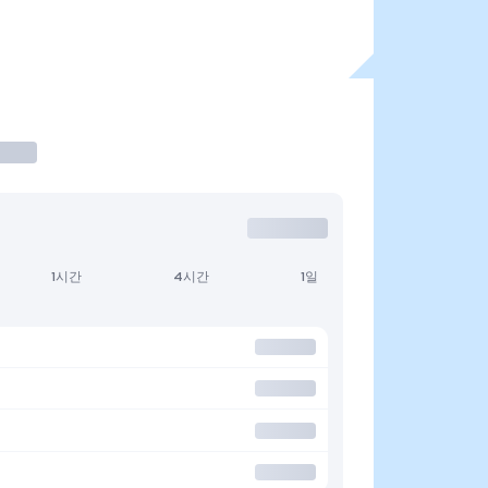
1시간
4시간
1일