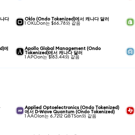
 캐나다
Oklo (Ondo Tokenized)에서 캐나다 달러
1 OKLOon는 $66.78와 같음
ed)에
Apollo Global Management (Ondo
Tokenized)에서 캐나다 달러
1 APOon는 $183.44와 같음
-
Applied Optoelectronics (Ondo Tokenized)
에서 D-Wave Quantum (Ondo Tokenized)
1 AAOIon는 6.7212 QBTSon와 같음