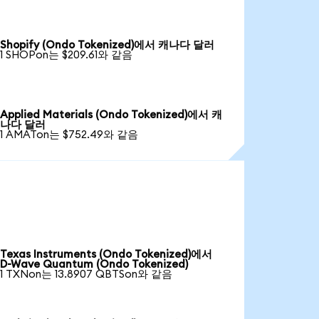
Shopify (Ondo Tokenized)에서 캐나다 달러
1 SHOPon는 $209.61와 같음
Applied Materials (Ondo Tokenized)에서 캐
나다 달러
1 AMATon는 $752.49와 같음
Texas Instruments (Ondo Tokenized)에서
D-Wave Quantum (Ondo Tokenized)
1 TXNon는 13.8907 QBTSon와 같음