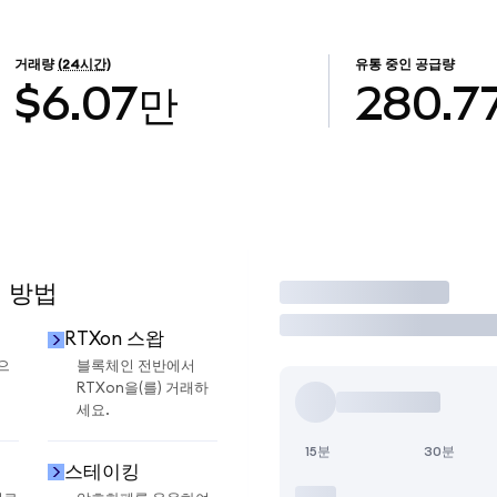
거래량
(24시간)
유통 중인 공급량
$6.07만
280.7
용 방법
거래
RTXon 스왑
으
블록체인 전반에서
RTXon을(를) 거래하
세요.
15분
30분
스테이킹