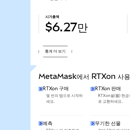
시가총액
$6.27만
통계 더 보기
통계 더 보기
MetaMask에서 RTXon 사
RTXon 구매
RTXon 판매
몇 번의 탭으로 시작하
RTXon을(를) 현금
세요.
로 교환하세요.
예측
무기한 선물