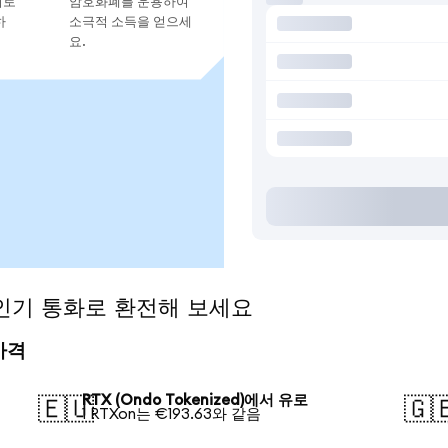
지로
암호화폐를 운용하여
하
소극적 소득을 얻으세
요.
)을 인기 통화로 환전해 보세요
 가격
RTX (Ondo Tokenized)에서 유로
🇪🇺
🇬
1 RTXon는 €193.63와 같음