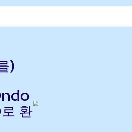
를)
Ondo
)로 환