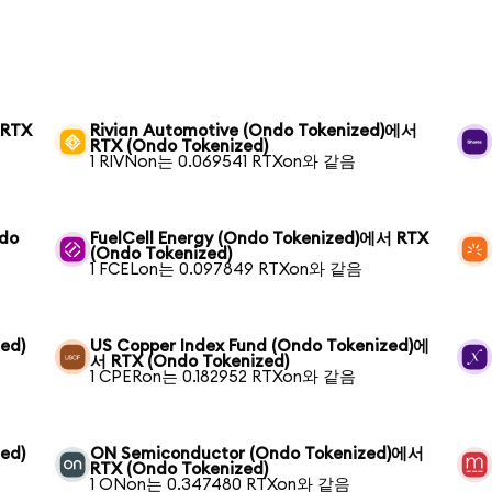
 RTX
Rivian Automotive (Ondo Tokenized)에서
RTX (Ondo Tokenized)
1 RIVNon는 0.069541 RTXon와 같음
ndo
FuelCell Energy (Ondo Tokenized)에서 RTX
(Ondo Tokenized)
1 FCELon는 0.097849 RTXon와 같음
ed)
US Copper Index Fund (Ondo Tokenized)에
서 RTX (Ondo Tokenized)
1 CPERon는 0.182952 RTXon와 같음
ed)
ON Semiconductor (Ondo Tokenized)에서
RTX (Ondo Tokenized)
1 ONon는 0.347480 RTXon와 같음