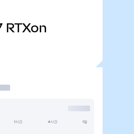
7
RTXon
1시간
4시간
1일