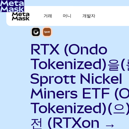
거래
머니
개발자
RTX (Ondo
Tokenized)을(
Sprott Nickel
Miners ETF (
Tokenized)(으
전 (RTXon →