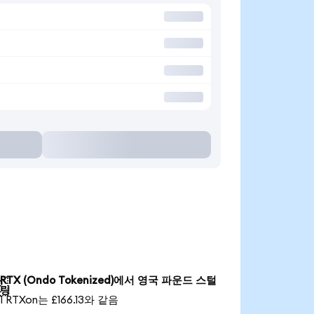
RTX (Ondo Tokenized)에서 영국 파운드 스털

링
1 RTXon는 £166.13와 같음