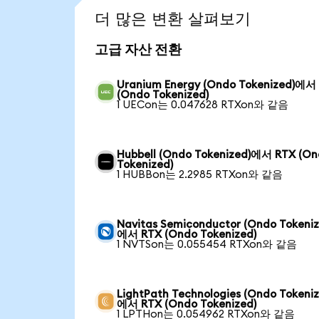
더 많은 변환 살펴보기
고급 자산 전환
Uranium Energy (Ondo Tokenized)에서
(Ondo Tokenized)
1 UECon는 0.047628 RTXon와 같음
Hubbell (Ondo Tokenized)에서 RTX (O
Tokenized)
1 HUBBon는 2.2985 RTXon와 같음
Navitas Semiconductor (Ondo Tokeniz
에서 RTX (Ondo Tokenized)
1 NVTSon는 0.055454 RTXon와 같음
LightPath Technologies (Ondo Tokeniz
에서 RTX (Ondo Tokenized)
1 LPTHon는 0.054962 RTXon와 같음