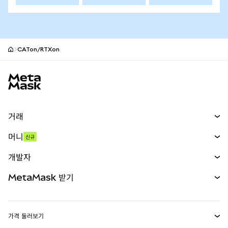
CATon/RTXon
MetaMask 사이트 바닥글
거래
스왑
머니
신규
예측 시장
신규
매수
개발자
무기한 선물
신규
카드
문서 보기
MetaMask 받기
실물자산
mUSD
신규
대시보드
Transaction Shield
수익 창출
Smart Accounts Kit
에이전트 지갑
신규
가격 둘러보기
임베디드 지갑
Snaps
비트코인 가격