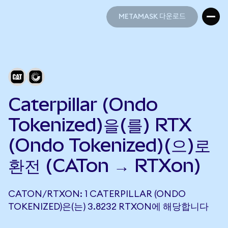
METAMASK 다운로드
METAMASK 다운로드
Caterpillar (Ondo
Tokenized)을(를) RTX
(Ondo Tokenized)(으)로
환전 (CATon → RTXon)
CATON/RTXON: 1 CATERPILLAR (ONDO
TOKENIZED)은(는) 3.8232 RTXON에 해당합니다