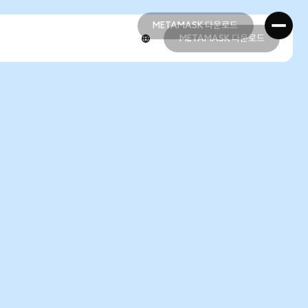
METAMASK 다운로드
METAMASK 다운로드
METAMASK 다운로드
METAMASK 다운로드