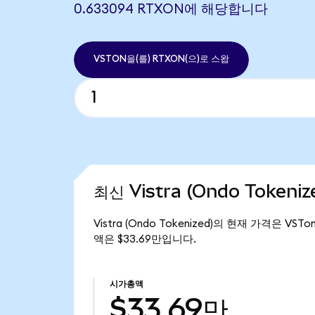
0.633094 RTXON에 해당합니다
VSTON을(를) RTXON(으)로 스왑
최신 Vistra (Ondo Tokeni
Vistra (Ondo Tokenized)의 현재 가격은 VST
액은 $33.69만입니다.
시가총액
$33.69만