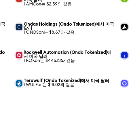
미국 달러
1 AMCon는 $2.59와 같음
 미국
Ondas Holdings (Ondo Tokenized)에서 미국
달러
1 ONDSon는 $8.87와 같음
ndo
Rockwell Automation (Ondo Tokenized)에
서 미국 달러
1 ROKon는 $445.13와 같음
Terawulf (Ondo Tokenized)에서 미국 달러
1 WULFon는 $18.02와 같음