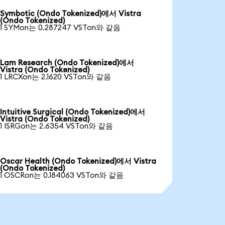
Symbotic (Ondo Tokenized)에서 Vistra
(Ondo Tokenized)
1 SYMon는 0.287247 VSTon와 같음
Lam Research (Ondo Tokenized)에서
Vistra (Ondo Tokenized)
1 LRCXon는 2.1620 VSTon와 같음
Intuitive Surgical (Ondo Tokenized)에서
Vistra (Ondo Tokenized)
1 ISRGon는 2.6354 VSTon와 같음
Oscar Health (Ondo Tokenized)에서 Vistra
(Ondo Tokenized)
1 OSCRon는 0.184063 VSTon와 같음