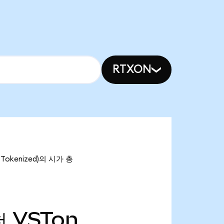
RTXON
 Tokenized)의 시가 총
천
VSTon