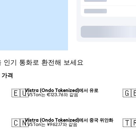
ed)을 인기 통화로 환전해 보세요
전 가격
Vistra (Ondo Tokenized)에서 유로
🇪🇺
🇬
1 VSTon는 €123.76와 같음
Vistra (Ondo Tokenized)에서 중국 위안화
🇨🇳
🇹
1 VSTon는 ¥962.17와 같음