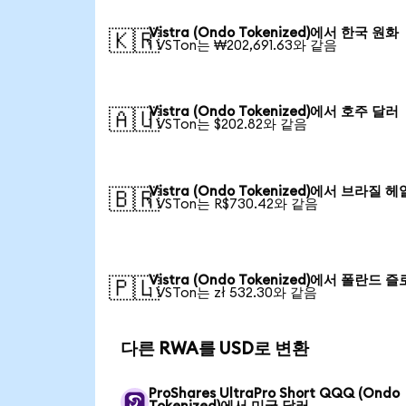
Vistra (Ondo Tokenized)에서 한국 원화
🇰🇷
1 VSTon는 ₩202,691.63와 같음
Vistra (Ondo Tokenized)에서 호주 달러
🇦🇺
1 VSTon는 $202.82와 같음
Vistra (Ondo Tokenized)에서 브라질 헤
🇧🇷
1 VSTon는 R$730.42와 같음
Vistra (Ondo Tokenized)에서 폴란드 
🇵🇱
1 VSTon는 zł 532.30와 같음
다른 RWA를 USD로 변환
ProShares UltraPro Short QQQ (Ondo