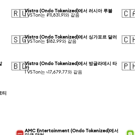
Vistra (Ondo Tokenized)에서 러시아 루블
🇷🇺
🇨
1 VSTon는 ₽11,831.91와 같음
Vistra (Ondo Tokenized)에서 싱가포르 달러
🇸🇬
🇨
1 VSTon는 $182.99와 같음
알
Vistra (Ondo Tokenized)에서 방글라데시 타
🇧🇩
🇵
카
1 VSTon는 ৳17,679.77와 같음
즐로티
AMC Entertainment (Ondo Tokenized)에서