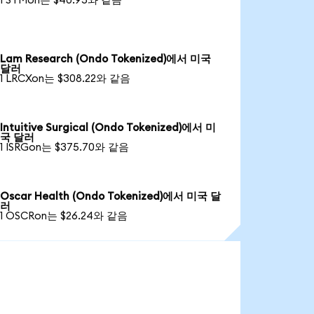
1 SYMon는 $40.95와 같음
Lam Research (Ondo Tokenized)에서 미국
달러
1 LRCXon는 $308.22와 같음
Intuitive Surgical (Ondo Tokenized)에서 미
국 달러
1 ISRGon는 $375.70와 같음
Oscar Health (Ondo Tokenized)에서 미국 달
러
1 OSCRon는 $26.24와 같음