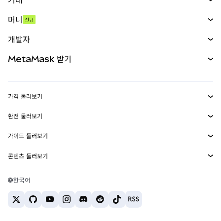
스왑
머니
신규
예측 시장
신규
매수
개발자
무기한 선물
신규
카드
문서 보기
MetaMask 받기
실물자산
mUSD
신규
대시보드
Transaction Shield
수익 창출
Smart Accounts Kit
에이전트 지갑
신규
가격 둘러보기
임베디드 지갑
Snaps
비트코인 가격
환전 둘러보기
MetaMask Connect
이더리움 가격
보상
신규
BTC를 USD로 환전
솔라나 가격
가이드 둘러보기
Snaps
보안
ETH를 USD로 환전
BTC 매수
시바이누 가격
USDT를 INR로 환전
콘텐츠 둘러보기
웹3 서비스
고객 지원
ETH 매수
페페 가격
비트코인 지갑
BTC를 USDT로 환전
SOL 매수
채용
테더 가격
솔라나 지갑
한국어
BTC를 INR로 환전
PEPE 매수
연락처
USDC 가격
최고의 암호화폐 카드
ETH를 USDT로 환전
USDT 매수
체인링크 가격
최고의 모바일 암호화폐 지갑
USDT를 PHP로 환전
USDC 매수