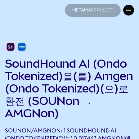
METAMASK 다운로드
METAMASK 다운로드
SoundHound AI (Ondo
Tokenized)을(를) Amgen
(Ondo Tokenized)(으)로
환전 (SOUNon →
AMGNon)
SOUNON/AMGNON: 1 SOUNDHOUND AI
(ONDO TOKENIZED)은(는) 0.017467 AMGNON에