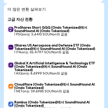
더 많은 변환 살펴보기
고급 자산 전환
ProShares Short QQQ (Ondo Tokenized)에서
SoundHound AI (Ondo Tokenized)
1 PSQon는 3.6410 SOUNon와 같음
iShares US Aerospace and Defense ETF (Ondo
Tokenized)에서 SoundHound AI (Ondo Tokenized)
1 ITAon는 35.4797 SOUNon와 같음
Global X Artificial Intelligence & Technology ETF
(Ondo Tokenized)에서 SoundHound AI (Ondo
Tokenized)
1 AIQon는 8.6999 SOUNon와 같음
Cloudflare (Ondo Tokenized)에서 SoundHound AI
(Ondo Tokenized)
1 NETon는 39.6985 SOUNon와 같음
Rambus (Ondo Tokenized)에서 SoundHound AI
(Ondo Tokenized)