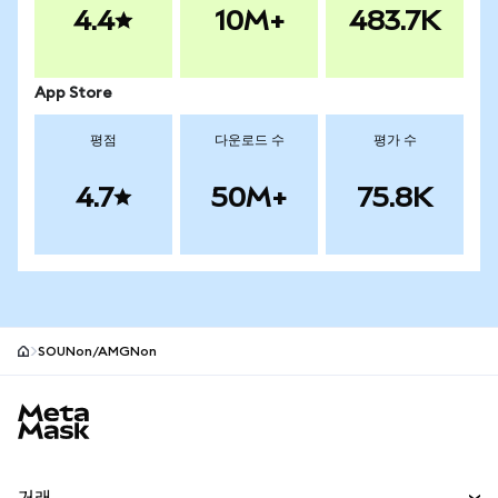
4.4
10M+
483.7K
App Store
평점
다운로드 수
평가 수
4.7
50M+
75.8K
SOUNon/AMGNon
MetaMask 사이트 바닥글
거래