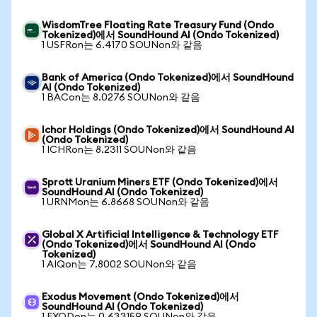
WisdomTree Floating Rate Treasury Fund (Ondo
Tokenized)에서 SoundHound AI (Ondo Tokenized)
1 USFRon는 6.4170 SOUNon와 같음
Bank of America (Ondo Tokenized)에서 SoundHound
AI (Ondo Tokenized)
1 BACon는 8.0276 SOUNon와 같음
Ichor Holdings (Ondo Tokenized)에서 SoundHound AI
(Ondo Tokenized)
1 ICHRon는 8.2311 SOUNon와 같음
Sprott Uranium Miners ETF (Ondo Tokenized)에서
SoundHound AI (Ondo Tokenized)
1 URNMon는 6.8668 SOUNon와 같음
Global X Artificial Intelligence & Technology ETF
(Ondo Tokenized)에서 SoundHound AI (Ondo
Tokenized)
1 AIQon는 7.8002 SOUNon와 같음
Exodus Movement (Ondo Tokenized)에서
SoundHound AI (Ondo Tokenized)