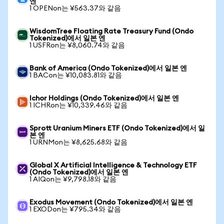
엔
1 OPENon는 ¥563.37와 같음
WisdomTree Floating Rate Treasury Fund (Ondo
Tokenized)에서 일본 엔
1 USFRon는 ¥8,060.74와 같음
Bank of America (Ondo Tokenized)에서 일본 엔
1 BACon는 ¥10,083.81와 같음
Ichor Holdings (Ondo Tokenized)에서 일본 엔
1 ICHRon는 ¥10,339.46와 같음
Sprott Uranium Miners ETF (Ondo Tokenized)에서 일
본 엔
1 URNMon는 ¥8,625.68와 같음
Global X Artificial Intelligence & Technology ETF
(Ondo Tokenized)에서 일본 엔
1 AIQon는 ¥9,798.18와 같음
Exodus Movement (Ondo Tokenized)에서 일본 엔
1 EXODon는 ¥795.34와 같음