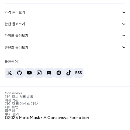
수익 창출
Smart Accounts Kit
에이전트 지갑
신규
가격 둘러보기
임베디드 지갑
Snaps
비트코인 가격
환전 둘러보기
MetaMask Connect
이더리움 가격
보상
신규
BTC를 USD로 환전
솔라나 가격
가이드 둘러보기
Snaps
보안
ETH를 USD로 환전
BTC 매수
시바이누 가격
USDT를 INR로 환전
콘텐츠 둘러보기
웹3 서비스
고객 지원
ETH 매수
페페 가격
비트코인 지갑
BTC를 USDT로 환전
SOL 매수
채용
테더 가격
솔라나 지갑
한국어
BTC를 INR로 환전
PEPE 매수
연락처
USDC 가격
최고의 암호화폐 카드
ETH를 USDT로 환전
USDT 매수
체인링크 가격
최고의 모바일 암호화폐 지갑
USDT를 PHP로 환전
USDC 매수
Polymarket이란?
BTC를 EUR로 환전
SHIB 매수
Consensys
암호화폐 세금 뉴스
개인정보 처리방침
이용약관
BNB 매수
기여자 라이선스 계약
암호화폐 매수 방법
사이트맵
접근성
비트코인 매도 방법
쿠키 관리
©2026 MetaMask • A Consensys Formation