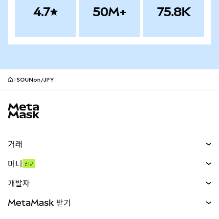
4.7
50M+
75.8K
SOUNon/JPY
MetaMask 사이트 바닥글
거래
스왑
머니
신규
예측 시장
신규
매수
개발자
무기한 선물
신규
카드
문서 보기
MetaMask 받기
실물자산
mUSD
신규
대시보드
Transaction Shield