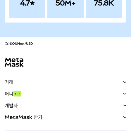
4.7
50M+
75.8K
SOUNon/USD
MetaMask 사이트 바닥글
거래
스왑
머니
신규
예측 시장
신규
매수
개발자
무기한 선물
신규
카드
문서 보기
MetaMask 받기
실물자산
mUSD
신규
대시보드
Transaction Shield