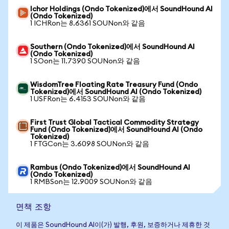
Ichor Holdings (Ondo Tokenized)에서 SoundHound AI
(Ondo Tokenized)
1 ICHRon는 8.6361 SOUNon와 같음
Southern (Ondo Tokenized)에서 SoundHound AI
(Ondo Tokenized)
1 SOon는 11.7390 SOUNon와 같음
WisdomTree Floating Rate Treasury Fund (Ondo
Tokenized)에서 SoundHound AI (Ondo Tokenized)
1 USFRon는 6.4153 SOUNon와 같음
First Trust Global Tactical Commodity Strategy
Fund (Ondo Tokenized)에서 SoundHound AI (Ondo
Tokenized)
1 FTGCon는 3.6098 SOUNon와 같음
Rambus (Ondo Tokenized)에서 SoundHound AI
(Ondo Tokenized)
1 RMBSon는 12.9009 SOUNon와 같음
면책 조항
이 제품은 SoundHound AI이(가) 발행, 후원, 보증하거나 제휴한 것