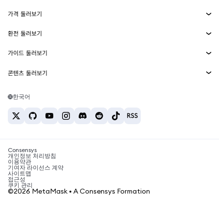
수익 창출
Smart Accounts Kit
에이전트 지갑
신규
가격 둘러보기
임베디드 지갑
Snaps
비트코인 가격
환전 둘러보기
MetaMask Connect
이더리움 가격
보상
신규
BTC를 USD로 환전
솔라나 가격
가이드 둘러보기
Snaps
보안
ETH를 USD로 환전
BTC 매수
시바이누 가격
USDT를 INR로 환전
콘텐츠 둘러보기
웹3 서비스
고객 지원
ETH 매수
페페 가격
비트코인 지갑
BTC를 USDT로 환전
SOL 매수
채용
테더 가격
솔라나 지갑
한국어
BTC를 INR로 환전
PEPE 매수
연락처
USDC 가격
최고의 암호화폐 카드
ETH를 USDT로 환전
USDT 매수
체인링크 가격
최고의 모바일 암호화폐 지갑
USDT를 PHP로 환전
USDC 매수
Polymarket이란?
BTC를 EUR로 환전
SHIB 매수
Consensys
암호화폐 세금 뉴스
개인정보 처리방침
이용약관
BNB 매수
기여자 라이선스 계약
암호화폐 매수 방법
사이트맵
접근성
비트코인 매도 방법
쿠키 관리
©2026 MetaMask • A Consensys Formation