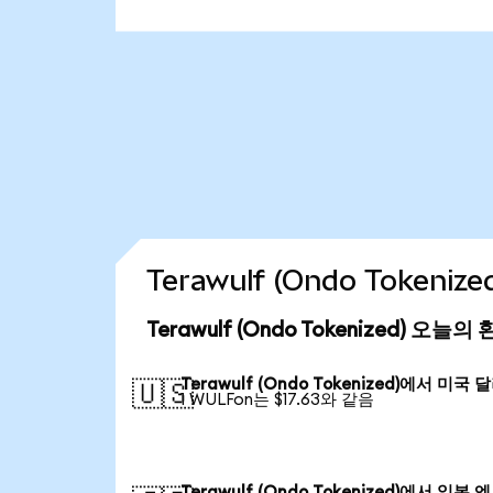
Terawulf (Ondo Token
Terawulf (Ondo Tokenized) 오늘
Terawulf (Ondo Tokenized)에서 미국 
🇺🇸
1 WULFon는 $17.63와 같음
Terawulf (Ondo Tokenized)에서 일본 엔