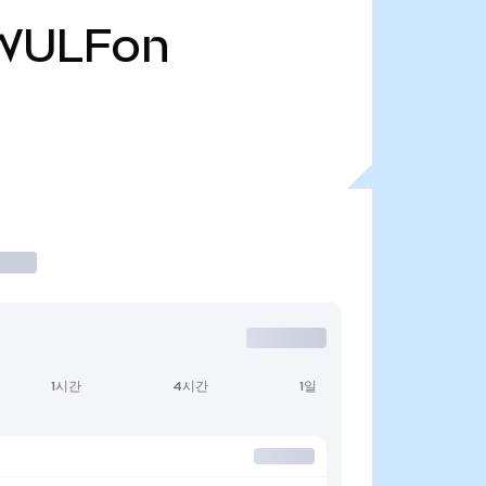
WULFon
1시간
4시간
1일