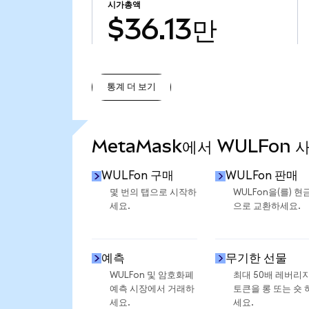
시가총액
$36.13만
통계 더 보기
통계 더 보기
MetaMask에서 WULFon 
WULFon 구매
WULFon 판매
몇 번의 탭으로 시작하
WULFon을(를) 현
세요.
으로 교환하세요.
예측
무기한 선물
WULFon 및 암호화폐
최대 50배 레버리
예측 시장에서 거래하
토큰을 롱 또는 숏 
세요.
세요.