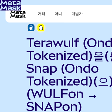
거래
머니
개발자
Terawulf (On
Tokenized)을(
Snap (Ondo
Tokenized)(
(WULFon →
SNAPon)