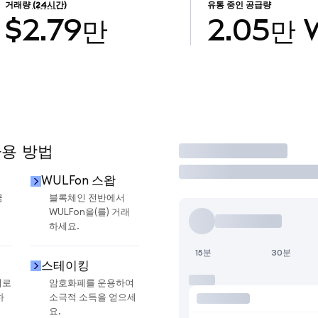
거래량
(24시간)
유통 중인 공급량
$2.79만
2.05만
사용 방법
거래
WULFon 스왑
금
블록체인 전반에서
WULFon을(를) 거래
하세요.
15분
30분
스테이킹
지로
암호화폐를 운용하여
하
소극적 소득을 얻으세
요.