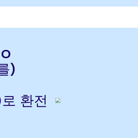
do
를)
으)로 환전