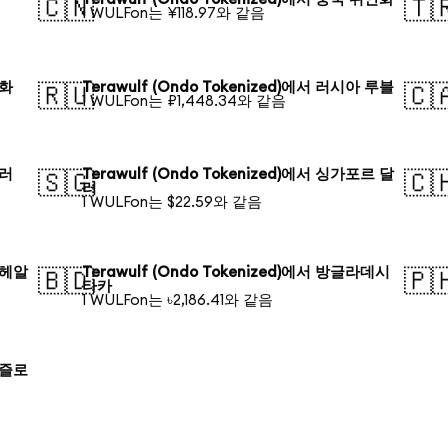
🇨🇳
🇹
1 WULFon는 ¥118.97와 같음
원화
Terawulf (Ondo Tokenized)에서 러시아 루블
🇷🇺
🇨
1 WULFon는 ₽1,448.34와 같음
달러
Terawulf (Ondo Tokenized)에서 싱가포르 달
🇸🇬
🇨
러
1 WULFon는 $22.59와 같음
질 헤알
Terawulf (Ondo Tokenized)에서 방글라데시
🇧🇩
🇵
타카
1 WULFon는 ৳2,186.41와 같음
드 즐로