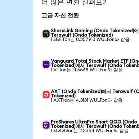
더 많은 변환 살펴보기
고급 자산 전환
SharpLink Gaming (Ondo Tokenized)
Terawulf (Ondo Tokenized)
1 SBETon는 0.357913 WULFon와 같음
Vanguard Total Stock Market ETF (O
Tokenized)에서 Terawulf (Ondo Tokeni
1 VTIon는 21.6568 WULFon와 같음
AXT (Ondo Tokenized)에서 Terawulf (
Tokenized)
1 AXTIon는 4.3131 WULFon와 같음
ProShares UltraPro Short QQQ (Ondo
Tokenized)에서 Terawulf (Ondo Tokeni
1 SQQQon는 2.2354 WULFon와 같음