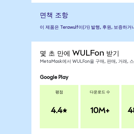
면책 조항
이 제품은 Terawulf이(가) 발행, 후원, 보
몇 초 만에 WULFon 받기
MetaMask에서 WULFon을 구매, 판매, 거래
Google Play
평점
다운로드 수
4.4
10M+
4