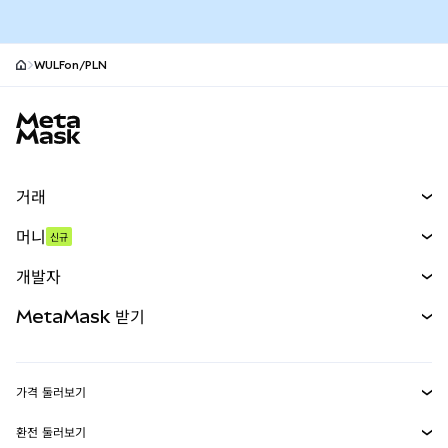
WULFon/PLN
MetaMask 사이트 바닥글
거래
스왑
머니
신규
예측 시장
신규
매수
개발자
무기한 선물
신규
카드
문서 보기
MetaMask 받기
실물자산
mUSD
신규
대시보드
Transaction Shield
수익 창출
Smart Accounts Kit
에이전트 지갑
신규
가격 둘러보기
임베디드 지갑
Snaps
비트코인 가격
환전 둘러보기
MetaMask Connect
이더리움 가격
보상
신규