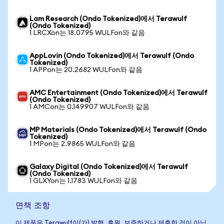
Lam Research (Ondo Tokenized)에서 Terawulf
(Ondo Tokenized)
1 LRCXon는 18.0795 WULFon와 같음
AppLovin (Ondo Tokenized)에서 Terawulf (Ondo
Tokenized)
1 APPon는 20.2682 WULFon와 같음
AMC Entertainment (Ondo Tokenized)에서 Terawulf
(Ondo Tokenized)
1 AMCon는 0.149907 WULFon와 같음
MP Materials (Ondo Tokenized)에서 Terawulf (Ondo
Tokenized)
1 MPon는 2.9865 WULFon와 같음
Galaxy Digital (Ondo Tokenized)에서 Terawulf
(Ondo Tokenized)
1 GLXYon는 1.1783 WULFon와 같음
면책 조항
이 제품은 Terawulf이(가) 발행, 후원, 보증하거나 제휴한 것이 아닙