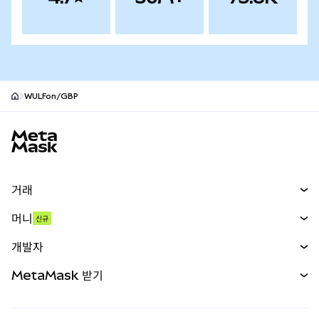
WULFon/GBP
MetaMask 사이트 바닥글
거래
스왑
머니
신규
예측 시장
신규
매수
개발자
무기한 선물
신규
카드
문서 보기
MetaMask 받기
실물자산
mUSD
신규
대시보드
Transaction Shield
수익 창출
Smart Accounts Kit
에이전트 지갑
신규