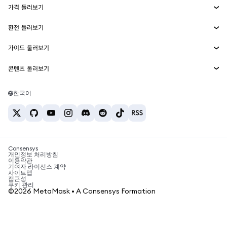
가격 둘러보기
임베디드 지갑
Snaps
비트코인 가격
환전 둘러보기
MetaMask Connect
이더리움 가격
보상
신규
BTC를 USD로 환전
솔라나 가격
가이드 둘러보기
Snaps
보안
ETH를 USD로 환전
BTC 매수
시바이누 가격
USDT를 INR로 환전
콘텐츠 둘러보기
웹3 서비스
고객 지원
ETH 매수
페페 가격
비트코인 지갑
BTC를 USDT로 환전
SOL 매수
채용
테더 가격
솔라나 지갑
한국어
BTC를 INR로 환전
PEPE 매수
연락처
USDC 가격
최고의 암호화폐 카드
ETH를 USDT로 환전
USDT 매수
체인링크 가격
최고의 모바일 암호화폐 지갑
USDT를 PHP로 환전
USDC 매수
Polymarket이란?
BTC를 EUR로 환전
SHIB 매수
Consensys
암호화폐 세금 뉴스
개인정보 처리방침
이용약관
BNB 매수
기여자 라이선스 계약
암호화폐 매수 방법
사이트맵
접근성
비트코인 매도 방법
쿠키 관리
©2026 MetaMask • A Consensys Formation