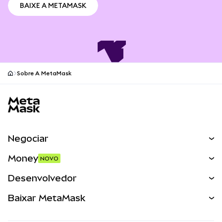
BAIXE A METAMASK
BAIXE A METAMASK
Sobre A MetaMask
Rodapé do site MetaMask
Negociar
Trocas
Money
NOVO
Prever
NOVO
Comprar
Desenvolvedor
Perpétuos
NOVO
Cartão
Ver documentação
Baixar MetaMask
RWAs
mUSD
NOVO
Painel
Escudo de Transações