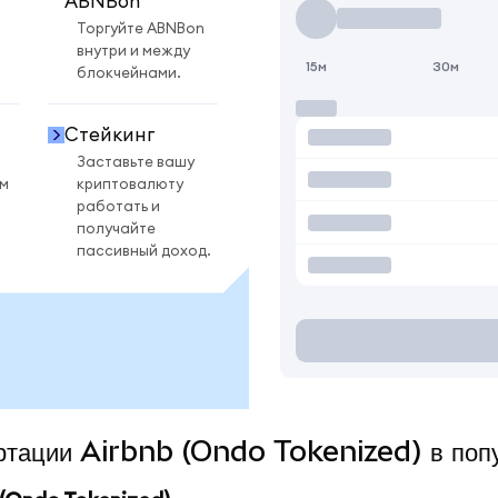
ABNBon
Торгуйте ABNBon
внутри и между
15м
30м
блокчейнами.
Стейкинг
Заставьте вашу
ом
криптовалюту
работать и
получайте
пассивный доход.
ертации Airbnb (Ondo Tokenized) в поп