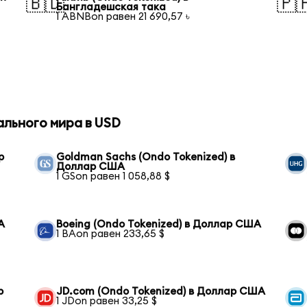
🇧🇩
🇵
Бангладешская така
1 ABNBon равен 21 690,57 ৳
ального мира в USD
р
Goldman Sachs (Ondo Tokenized) в
Доллар США
1 GSon равен 1 058,88 $
А
Boeing (Ondo Tokenized) в Доллар США
1 BAon равен 233,65 $
р
JD.com (Ondo Tokenized) в Доллар США
1 JDon равен 33,25 $