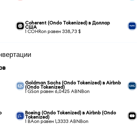
Coherent (Ondo Tokenized) в Доллар
США
1 COHRon равен 338,73 $
нвертации
ов
Goldman Sachs (Ondo Tokenized) в Airbnb
(Ondo Tokenized)
1 GSon равен 6,0425 ABNBon
o
Boeing (Ondo Tokenized) в Airbnb (Ondo
Tokenized)
1 BAon равен 1,3333 ABNBon