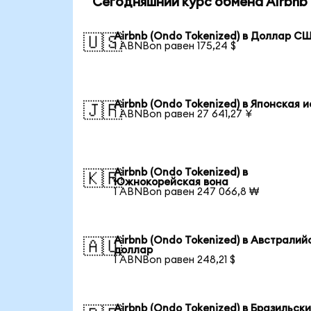
Сегодняшний курс обмена Airbnb 
Airbnb (Ondo Tokenized) в Доллар С
🇺🇸
1 ABNBon равен 175,24 $
Airbnb (Ondo Tokenized) в Японская 
🇯🇵
1 ABNBon равен 27 641,27 ¥
Airbnb (Ondo Tokenized) в
🇰🇷
Южнокорейская вона
1 ABNBon равен 247 066,8 ₩
Airbnb (Ondo Tokenized) в Австралий
🇦🇺
доллар
1 ABNBon равен 248,21 $
Airbnb (Ondo Tokenized) в Бразильск