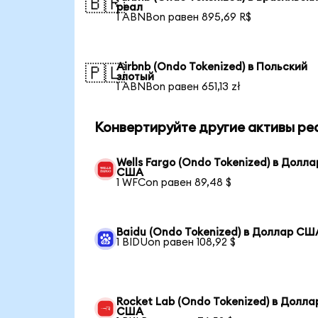
🇧🇷
реал
1 ABNBon равен 895,69 R$
Airbnb (Ondo Tokenized) в Польский
🇵🇱
злотый
1 ABNBon равен 651,13 zł
Конвертируйте другие активы ре
Wells Fargo (Ondo Tokenized) в Долла
США
1 WFCon равен 89,48 $
Baidu (Ondo Tokenized) в Доллар СШ
1 BIDUon равен 108,92 $
Rocket Lab (Ondo Tokenized) в Долла
США