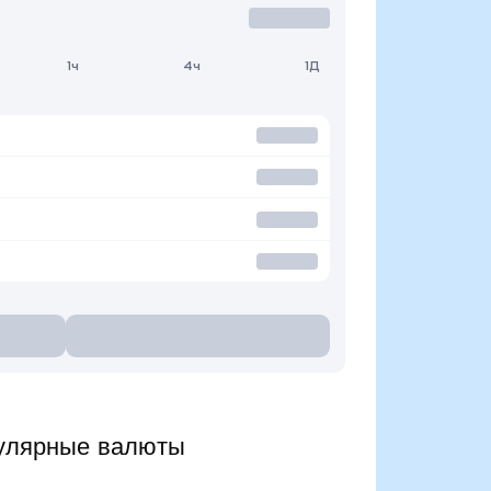
1ч
4ч
1Д
улярные валюты