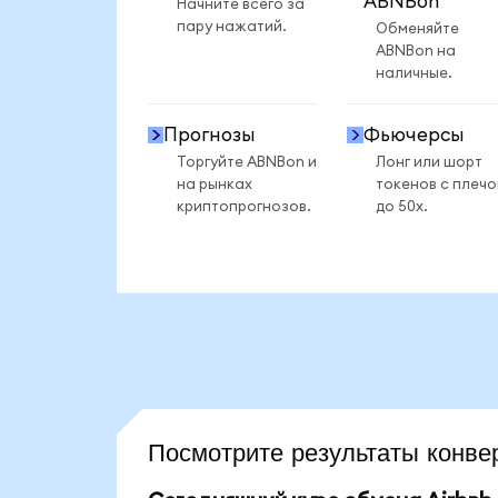
ABNBon
Начните всего за
пару нажатий.
Обменяйте
ABNBon на
наличные.
Прогнозы
Фьючерсы
Торгуйте ABNBon и
Лонг или шорт
на рынках
токенов с плеч
криптопрогнозов.
до 50x.
Посмотрите результаты конв