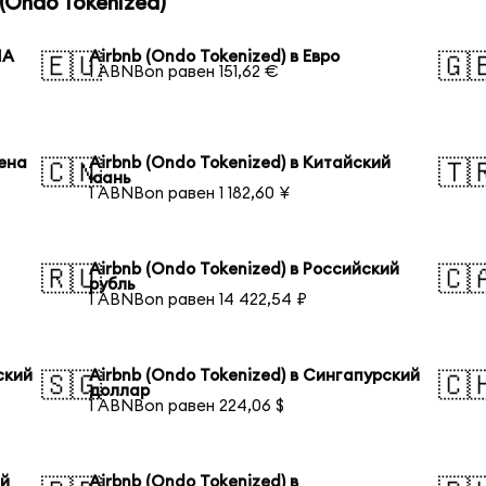
(Ondo Tokenized)
ША
Airbnb (Ondo Tokenized) в Евро
🇪🇺
🇬
1 ABNBon равен 151,62 €
иена
Airbnb (Ondo Tokenized) в Китайский
🇨🇳
🇹
юань
1 ABNBon равен 1 182,60 ¥
Airbnb (Ondo Tokenized) в Российский
🇷🇺
🇨
рубль
1 ABNBon равен 14 422,54 ₽
ский
Airbnb (Ondo Tokenized) в Сингапурский
🇸🇬
🇨
доллар
1 ABNBon равен 224,06 $
ий
Airbnb (Ondo Tokenized) в