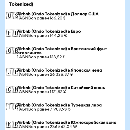
Tokenized)
Airbnb (Ondo Tokenized) в Доллар США
🇺🇸
1 ABNBon равен 166,20 $
Airbnb (Ondo Tokenized) в Евро
🇪🇺
1 ABNBon равен 144,23 €
Airbnb (Ondo Tokenized) в Британский фунт
🇬🇧
стерлингов
1 ABNBon равен 123,52 £
Airbnb (Ondo Tokenized) в Японская иена
🇯🇵
1 ABNBon равен 26 326,87 ¥
Airbnb (Ondo Tokenized) в Китайский юань
🇨🇳
1 ABNBon равен 1 121,82 ¥
Airbnb (Ondo Tokenized) в Турецкая лира
🇹🇷
1 ABNBon равен 7 909,99 ₺
Airbnb (Ondo Tokenized) в Южнокорейская вона
🇰🇷
1 ABNBon равен 236 562,04 ₩