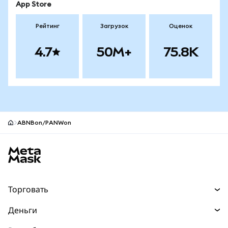
App Store
Рейтинг
Загрузок
Оценок
4.7
50M+
75.8K
ABNBon/PANWon
Нижний колонтитул сайта MetaMask
Торговать
Торговля
Деньги
Swaps
Покупайте