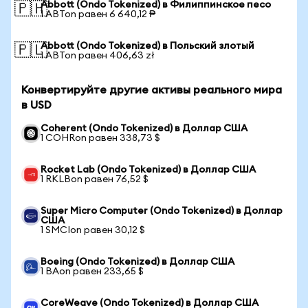
Abbott (Ondo Tokenized) в Филиппинское песо
🇵🇭
1 ABTon равен 6 640,12 ₱
Abbott (Ondo Tokenized) в Польский злотый
🇵🇱
1 ABTon равен 406,63 zł
Конвертируйте другие активы реального мира
в USD
Coherent (Ondo Tokenized) в Доллар США
1 COHRon равен 338,73 $
Rocket Lab (Ondo Tokenized) в Доллар США
1 RKLBon равен 76,52 $
Super Micro Computer (Ondo Tokenized) в Доллар
США
1 SMCIon равен 30,12 $
Boeing (Ondo Tokenized) в Доллар США
1 BAon равен 233,65 $
CoreWeave (Ondo Tokenized) в Доллар США