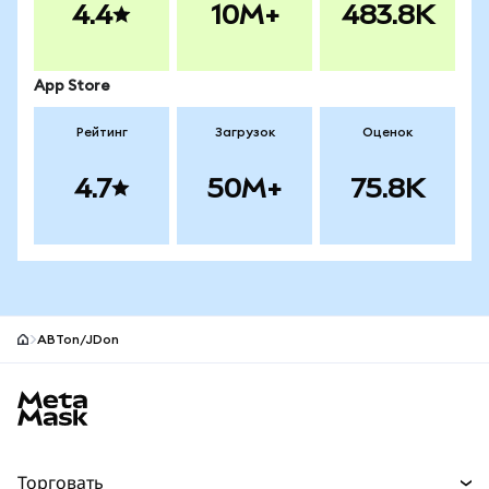
4.4
10M+
483.8K
App Store
Рейтинг
Загрузок
Оценок
4.7
50M+
75.8K
ABTon/JDon
Нижний колонтитул сайта MetaMask
Торговать