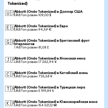
Tokenized)
Abbott (Ondo Tokenized) в Доллар США
🇺🇸
1 ABTon равен 109,00 $
Abbott (Ondo Tokenized) в Евро
🇪🇺
1 ABTon равен 94,59 €
Abbott (Ondo Tokenized) в Британский фунт
🇬🇧
стерлингов
1 ABTon равен 81,08 £
Abbott (Ondo Tokenized) в Японская иена
🇯🇵
1 ABTon равен 17 262,94 ¥
Abbott (Ondo Tokenized) в Китайский юань
🇨🇳
1 ABTon равен 735,58 ¥
Abbott (Ondo Tokenized) в Турецкая лира
🇹🇷
1 ABTon равен 5 199,84 ₺
Abbott (Ondo Tokenized) в Южнокорейская вона
🇰🇷
1 ABTon равен 154 521,12 ₩