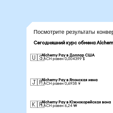
Посмотрите результаты конв
Сегодняшний курс обмена Alchem
Alchemy Pay в Доллар США
🇺🇸
1 ACH равен 0,004399 $
Alchemy Pay в Японская иена
🇯🇵
1 ACH равен 0,6938 ¥
Alchemy Pay в Южнокорейская вона
🇰🇷
1 ACH равен 6,24 ₩