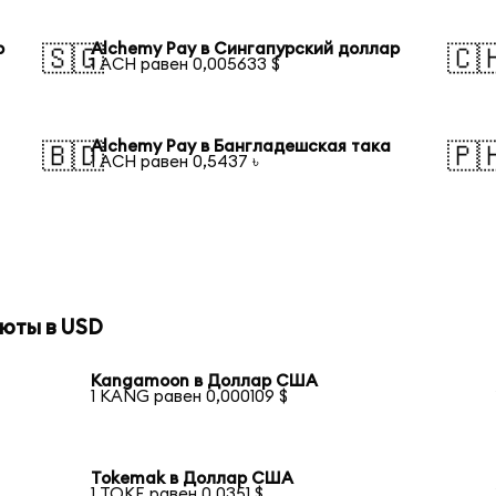
р
Alchemy Pay в Сингапурский доллар
🇸🇬
🇨
1 ACH равен 0,005633 $
Alchemy Pay в Бангладешская така
🇧🇩
🇵
1 ACH равен 0,5437 ৳
юты в USD
Kangamoon в Доллар США
1 KANG равен 0,000109 $
Tokemak в Доллар США
1 TOKE равен 0,0351 $