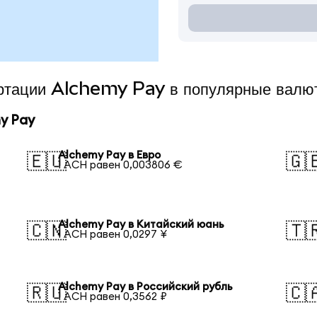
ертации Alchemy Pay в популярные валю
y Pay
Alchemy Pay в Евро
🇪🇺
🇬
1 ACH равен 0,003806 €
Alchemy Pay в Китайский юань
🇨🇳
🇹
1 ACH равен 0,0297 ¥
Alchemy Pay в Российский рубль
🇷🇺
🇨
1 ACH равен 0,3562 ₽