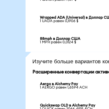
Wrapped ADA (Universal) в Доллар С
1 UADA равен 0,1906 $
88mph в Доллар США
1 MPH равен 0,0124 $
Изучите больше вариантов ко
Расширенные конвертации актив
Aergo в Alchemy Pay
1 AERGO равен 1,6594 ACH
Quickswap OLD в Alchemy Pay
1 QUICK равен 2066,4915 ACH