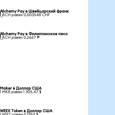
Alchemy Pay в Швейцарский франк

1 ACH равен 0,003548 CHF
Alchemy Pay в Филиппинское песо

1 ACH равен 0,2667 ₱
Maker в Доллар США
1 MKR равен 1 305,47 $
WEEX Token в Доллар США
1 WXT равен 0,0153 $