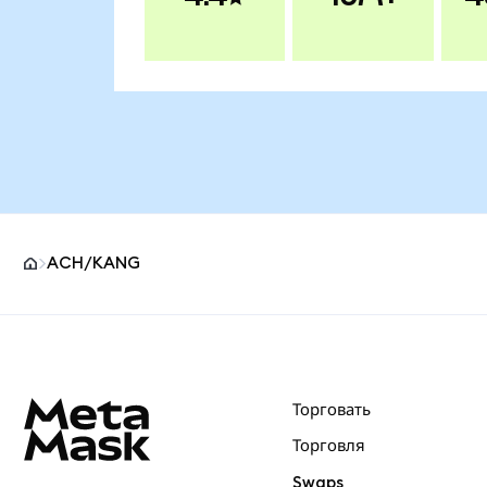
ACH/KANG
Нижний колонтитул сайта MetaMask
Торговать
Торговля
Swaps