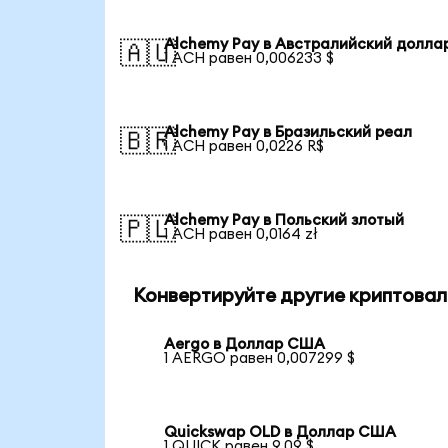
Alchemy Pay в Австралийский долла
🇦🇺
1 ACH равен 0,006233 $
Alchemy Pay в Бразильский реал
🇧🇷
1 ACH равен 0,0226 R$
Alchemy Pay в Польский злотый
🇵🇱
1 ACH равен 0,0164 zł
Конвертируйте другие криптовал
Aergo в Доллар США
1 AERGO равен 0,007299 $
Quickswap OLD в Доллар США
1 QUICK равен 9,09 $