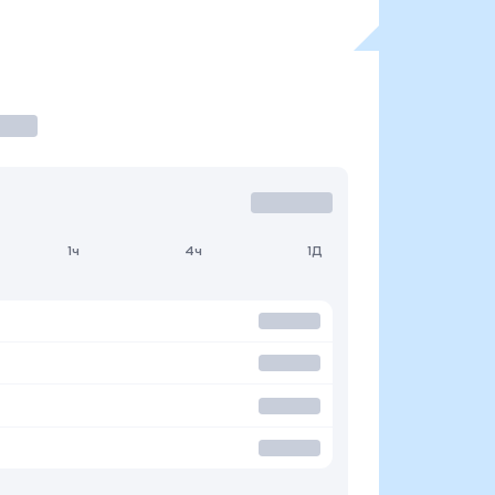
1ч
4ч
1Д