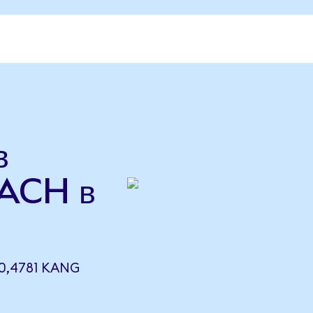
в
ACH в
0,4781 KANG