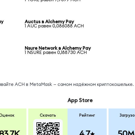
ay
Auctus в Alchemy Pay
1 AUC равен 0,086088 ACH
Nsure Network в Alchemy Pay
1 NSURE равен 0,188730 ACH
нивайте ACH в MetaMask — самом надёжном криптокошельке.
App Store
Оценок
Скачать
Рейтинг
Загрузо
83.7K
4.7
50M