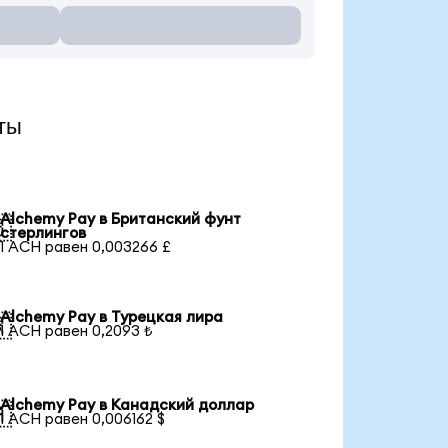
ты
Alchemy Pay в Британский фунт

стерлингов
1 ACH равен 0,003266 £
Alchemy Pay в Турецкая лира

1 ACH равен 0,2093 ₺
Alchemy Pay в Канадский доллар

1 ACH равен 0,006162 $