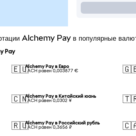
ертации Alchemy Pay в популярные валю
y Pay
Alchemy Pay в Евро
🇪🇺
🇬
1 ACH равен 0,003877 €
Alchemy Pay в Китайский юань
🇨🇳
🇹
1 ACH равен 0,0302 ¥
Alchemy Pay в Российский рубль
🇷🇺
🇨
1 ACH равен 0,3656 ₽