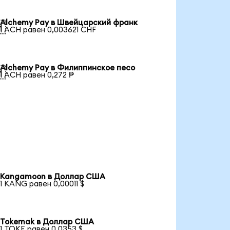
Alchemy Pay в Швейцарский франк

1 ACH равен 0,003621 CHF
Alchemy Pay в Филиппинское песо

1 ACH равен 0,272 ₱
Kangamoon в Доллар США
1 KANG равен 0,00011 $
Tokemak в Доллар США
1 TOKE равен 0,0353 $