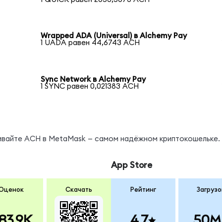
Wrapped ADA (Universal) в Alchemy Pay
1 UADA равен 44,6743 ACH
Sync Network в Alchemy Pay
1 SYNC равен 0,021383 ACH
нивайте ACH в MetaMask — самом надёжном криптокошельке.
App Store
Оценок
Скачать
Рейтинг
Загрузо
83.9K
4.7
50M