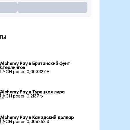
ты
Alchemy Pay в Британский фунт

стерлингов
1 ACH равен 0,003327 £
Alchemy Pay в Турецкая лира

1 ACH равен 0,2137 ₺
Alchemy Pay в Канадский доллар

1 ACH равен 0,006252 $