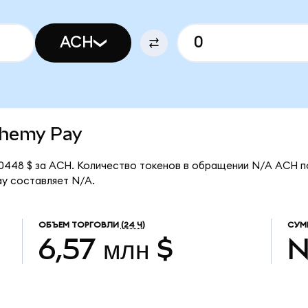
ACH
lchemy Pay
0448 $ за ACH. Количество токенов в обращении N/A ACH п
ay составляет N/A.
ОБЪЕМ ТОРГОВЛИ
(24 Ч)
СУМ
6,57 млн $
N