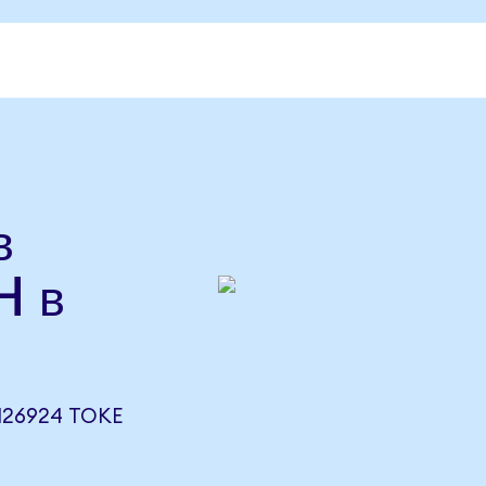
в
H в
126924 TOKE