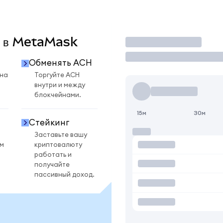
H в MetaMask
Торговать
Обменять ACH
 на
Торгуйте ACH
внутри и между
блокчейнами.
15м
30м
Стейкинг
Заставьте вашу
ом
криптовалюту
работать и
получайте
пассивный доход.