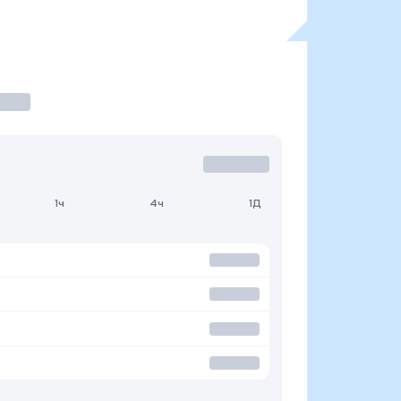
1ч
4ч
1Д