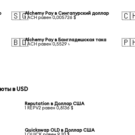
р
Alchemy Pay в Сингапурский доллар
🇸🇬
🇨
1 ACH равен 0,005726 $
Alchemy Pay в Бангладешская така
🇧🇩
🇵
1 ACH равен 0,5529 ৳
юты в USD
Reputation в Доллар США
1 REPV2 равен 0,8136 $
Quickswap OLD в Доллар США
1 QUICK равен 9,20 $