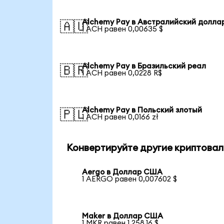
Alchemy Pay в Австралийский долла
🇦🇺
1 ACH равен 0,00635 $
Alchemy Pay в Бразильский реал
🇧🇷
1 ACH равен 0,0228 R$
Alchemy Pay в Польский злотый
🇵🇱
1 ACH равен 0,0166 zł
Конвертируйте другие криптовал
Aergo в Доллар США
1 AERGO равен 0,007602 $
Maker в Доллар США
1 MKR равен 1 258,16 $