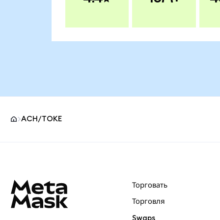
ACH/TOKE
Нижний колонтитул сайта MetaMask
Торговать
Торговля
Swaps