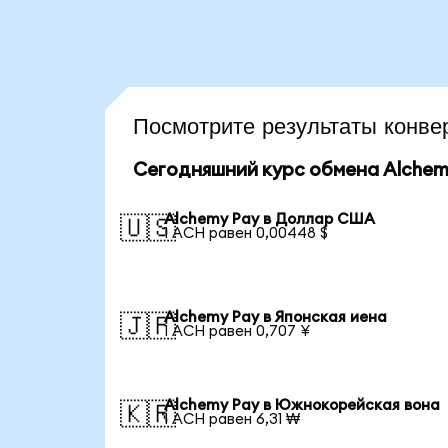
Посмотрите результаты конв
Сегодняшний курс обмена Alchem
Alchemy Pay в Доллар США
🇺🇸
1 ACH равен 0,00448 $
Alchemy Pay в Японская иена
🇯🇵
1 ACH равен 0,707 ¥
Alchemy Pay в Южнокорейская вона
🇰🇷
1 ACH равен 6,31 ₩