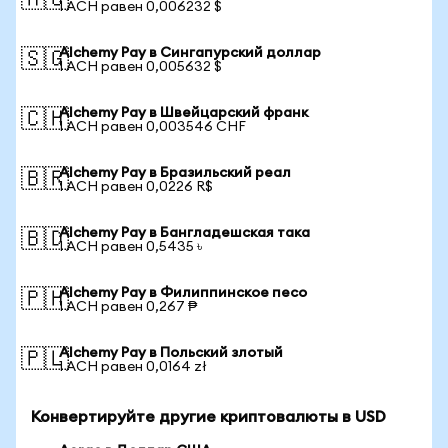
🇦🇺
1 ACH равен 0,006232 $
Alchemy Pay в Сингапурский доллар
🇸🇬
1 ACH равен 0,005632 $
Alchemy Pay в Швейцарский франк
🇨🇭
1 ACH равен 0,003546 CHF
Alchemy Pay в Бразильский реал
🇧🇷
1 ACH равен 0,0226 R$
Alchemy Pay в Бангладешская така
🇧🇩
1 ACH равен 0,5435 ৳
Alchemy Pay в Филиппинское песо
🇵🇭
1 ACH равен 0,267 ₱
Alchemy Pay в Польский злотый
🇵🇱
1 ACH равен 0,0164 zł
Конвертируйте другие криптовалюты в USD