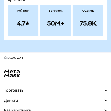
App Store
Рейтинг
Загрузок
Оценок
4.7
50M+
75.8K
ACH/WXT
Нижний колонтитул сайта MetaMask
Торговать
Торговля
Деньги
Swaps
Покупайте
Разработчики