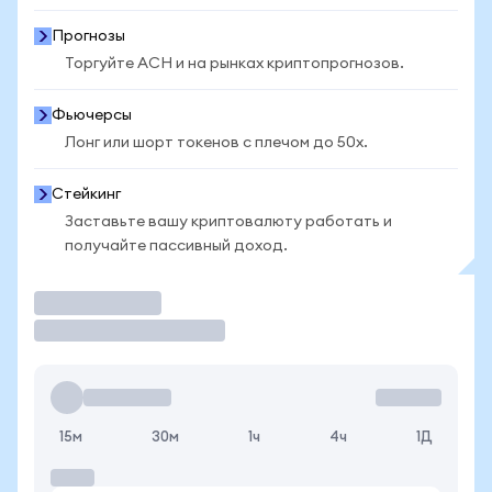
Прогнозы
Торгуйте ACH и на рынках криптопрогнозов.
Фьючерсы
Лонг или шорт токенов с плечом до 50x.
Стейкинг
Заставьте вашу криптовалюту работать и
получайте пассивный доход.
Торговать
15м
30м
1ч
4ч
1Д