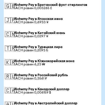
Alchemy Pay в Британский фунт стерлингов
🇬🇧
1 ACH равен 0,003265 £
Alchemy Pay в Японская иена
🇯🇵
1 ACH равен 0,6933 ¥
Alchemy Pay в Китайский юань
🇨🇳
1 ACH равен 0,0297 ¥
Alchemy Pay в Турецкая лира
🇹🇷
1 ACH равен 0,2093 ₺
Alchemy Pay в Южнокорейская вона
🇰🇷
1 ACH равен 6,23 ₩
Alchemy Pay в Российский рубль
🇷🇺
1 ACH равен 0,3561 ₽
Alchemy Pay в Канадский доллар
🇨🇦
1 ACH равен 0,006159 $
Alchemy Pay в Австралийский доллар