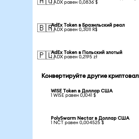
🇦🇺
1 ADX равен 0,0836 $
AdEx Token в Бразильский реал
🇧🇷
1 ADX равен 0,3011 R$
AdEx Token в Польский злотый
🇵🇱
1 ADX равен 0,2195 zł
Конвертируйте другие криптовал
WISE Token в Доллар США
1 WISE равен 0,1041 $
PolySwarm Nectar в Доллар США
1 NCT равен 0,004525 $