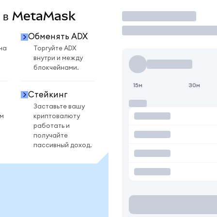
X в MetaMask
Торговать
Обменять ADX
на
Торгуйте ADX
внутри и между
блокчейнами.
15м
30м
Стейкинг
Заставьте вашу
ом
криптовалюту
работать и
получайте
пассивный доход.