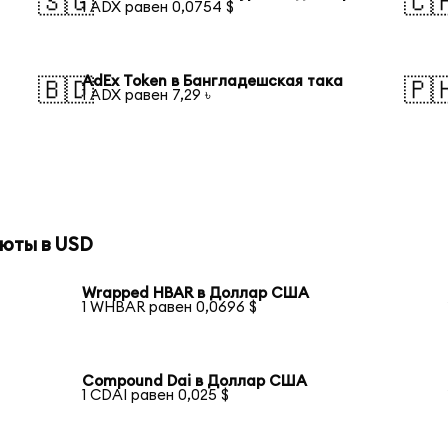
🇸🇬
🇨
1 ADX равен 0,0754 $
AdEx Token в Бангладешская така
🇧🇩
🇵
1 ADX равен 7,29 ৳
юты в USD
Wrapped HBAR в Доллар США
1 WHBAR равен 0,0696 $
Compound Dai в Доллар США
1 CDAI равен 0,025 $