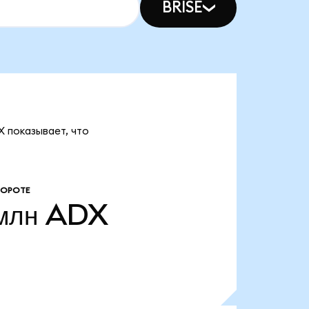
BRISE
X показывает, что
БОРОТЕ
млн
ADX