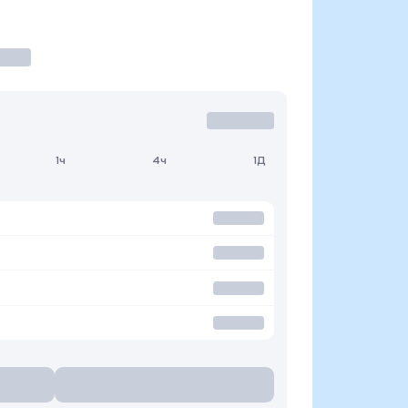
1ч
4ч
1Д