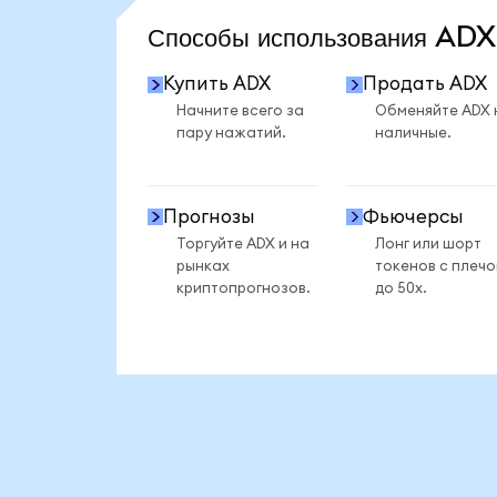
Способы использования AD
Купить ADX
Продать ADX
Начните всего за
Обменяйте ADX 
пару нажатий.
наличные.
Прогнозы
Фьючерсы
Торгуйте ADX и на
Лонг или шорт
рынках
токенов с плеч
криптопрогнозов.
до 50x.