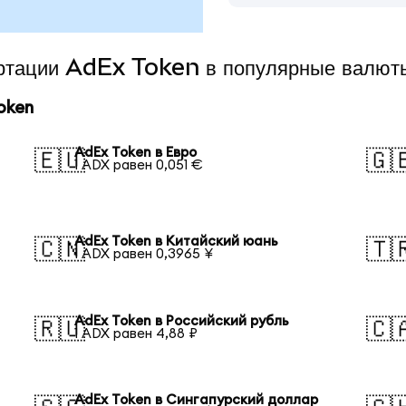
ертации AdEx Token в популярные валют
oken
AdEx Token в Евро
🇪🇺
🇬
1 ADX равен 0,051 €
AdEx Token в Китайский юань
🇨🇳
🇹
1 ADX равен 0,3965 ¥
AdEx Token в Российский рубль
🇷🇺
🇨
1 ADX равен 4,88 ₽
AdEx Token в Сингапурский доллар