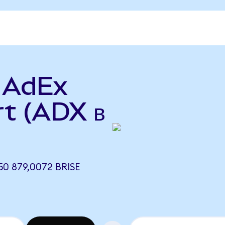
ь AdEx
rt (ADX в
0 879,0072 BRISE