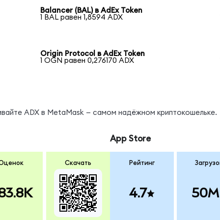
Balancer (BAL) в AdEx Token
1 BAL равен 1,8594 ADX
Origin Protocol в AdEx Token
1 OGN равен 0,276170 ADX
нивайте ADX в MetaMask — самом надёжном криптокошельке.
App Store
Оценок
Скачать
Рейтинг
Загрузо
83.8K
4.7
50M