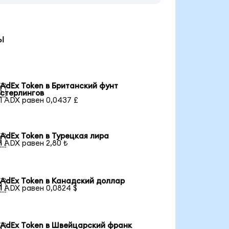
ы
AdEx Token в Британский фунт

стерлингов
1 ADX равен 0,0437 £
AdEx Token в Турецкая лира

1 ADX равен 2,80 ₺
AdEx Token в Канадский доллар

1 ADX равен 0,0824 $
AdEx Token в Швейцарский франк