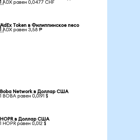

1 ADX равен 0,0477 CHF
AdEx Token в Филиппинское песо

1 ADX равен 3,58 ₱
Boba Network в Доллар США
1 BOBA равен 0,0191 $
HOPR в Доллар США
1 HOPR равен 0,012 $