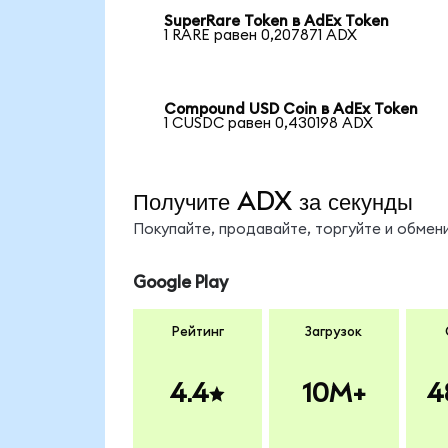
SuperRare Token в AdEx Token
1 RARE равен 0,207871 ADX
Compound USD Coin в AdEx Token
1 CUSDC равен 0,430198 ADX
Получите ADX за секунды
Покупайте, продавайте, торгуйте и обме
Google Play
Рейтинг
Загрузок
4.4
10M+
4