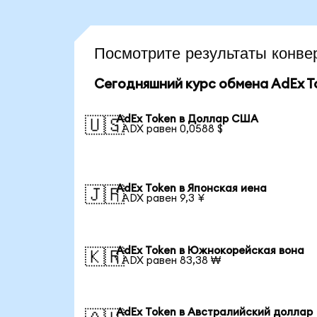
Посмотрите результаты конв
Сегодняшний курс обмена AdEx T
AdEx Token в Доллар США
🇺🇸
1 ADX равен 0,0588 $
AdEx Token в Японская иена
🇯🇵
1 ADX равен 9,3 ¥
AdEx Token в Южнокорейская вона
🇰🇷
1 ADX равен 83,38 ₩
AdEx Token в Австралийский доллар