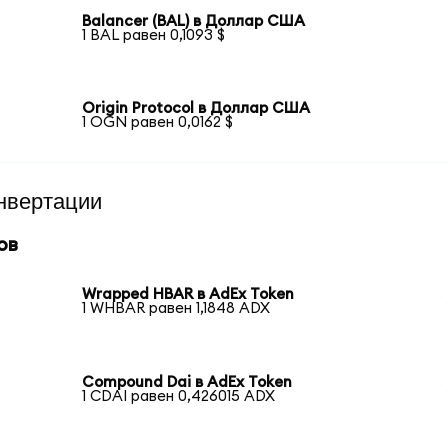
Balancer (BAL) в Доллар США
1 BAL равен 0,1093 $
Origin Protocol в Доллар США
1 OGN равен 0,0162 $
нвертации
ов
Wrapped HBAR в AdEx Token
1 WHBAR равен 1,1848 ADX
Compound Dai в AdEx Token
1 CDAI равен 0,426015 ADX