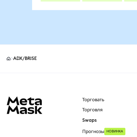
ADX/BRISE
Нижний колонтитул сайта MetaMask
Торговать
Торговля
Swaps
Прогнозы
НОВИНКА