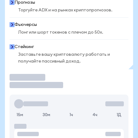
Прогнозы
Торгуйте ADX и на рынках криптопрогнозов.
Фьючерсы
Лонг или шорт токенов с плечом до 50x.
Стейкинг
Заставьте вашу криптовалюту работать и
получайте пассивный доход.
Торговать
15м
30м
1ч
4ч
1Д