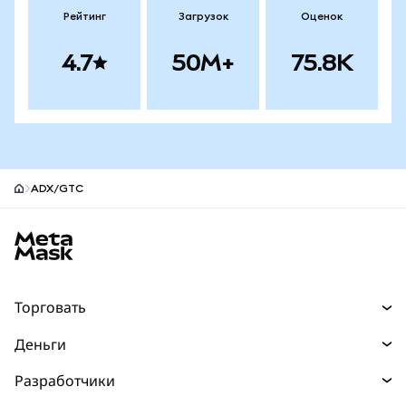
Рейтинг
Загрузок
Оценок
4.7
50M+
75.8K
ADX/GTC
Нижний колонтитул сайта MetaMask
Торговать
Торговля
Деньги
Swaps
Покупайте
Разработчики
Прогнозы
НОВИНКА
Карта
Документация для разработчиков