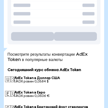
Посмотрите результаты конвертации AdEx
Token в популярные валюты
Сегодняшний курс обмена AdEx Token
AdEx Token в Доллар США
🇺🇸
1 ADX равен 0,0584 $
AdEx Token в Евро
🇪🇺
1 ADX равен 0,0506 €
AdEx Token в Британский фунт стерлингов