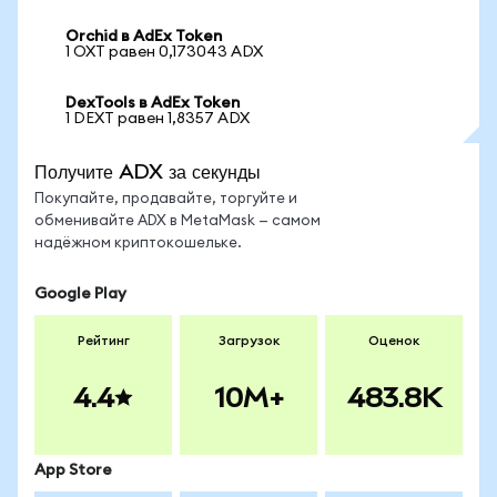
Orchid в AdEx Token
1 OXT равен 0,173043 ADX
DexTools в AdEx Token
1 DEXT равен 1,8357 ADX
Получите ADX за секунды
Покупайте, продавайте, торгуйте и
обменивайте ADX в MetaMask — самом
надёжном криптокошельке.
Google Play
Рейтинг
Загрузок
Оценок
4.4
10M+
483.8K
App Store