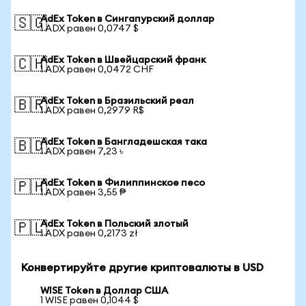
AdEx Token в Сингапурский доллар
🇸🇬
1 ADX равен 0,0747 $
AdEx Token в Швейцарский франк
🇨🇭
1 ADX равен 0,0472 CHF
AdEx Token в Бразильский реал
🇧🇷
1 ADX равен 0,2979 R$
AdEx Token в Бангладешская така
🇧🇩
1 ADX равен 7,23 ৳
AdEx Token в Филиппинское песо
🇵🇭
1 ADX равен 3,55 ₱
AdEx Token в Польский злотый
🇵🇱
1 ADX равен 0,2173 zł
Конвертируйте другие криптовалюты в USD
WISE Token в Доллар США
1 WISE равен 0,1044 $