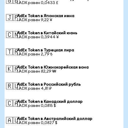
🇬🇧
1 ADX равен 0,0433 £
AdEx Token в Японская иена
🇯🇵
1 ADX равен 9,22 ¥
AdEx Token в Китайский юань
🇨🇳
1 ADX равен 0,3944 ¥
AdEx Token в Турецкая лира
🇹🇷
1 ADX равен 2,79 ₺
AdEx Token в Южнокорейская вона
🇰🇷
1 ADX равен 82,29 ₩
AdEx Token в Российский рубль
🇷🇺
1 ADX равен 4,81 ₽
AdEx Token в Канадский доллар
🇨🇦
1 ADX равен 0,0815 $
AdEx Token в Австралийский доллар
🇦🇺
1 ADX равен 0,0827 $