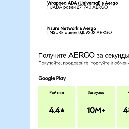
Wrapped ADA (Universal) в Aergo
1 UADA равен 27,1740 AERGO
Nsure Network в Aergo
1 NSURE равен 0,109202 AERGO
Получите AERGO за секунд
Покупайте, продавайте, торгуйте и обме
Google Play
Рейтинг
Загрузок
4.4
10M+
4