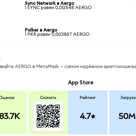
Sync Network в Aergo
1 SYNC равен 0,012548 AERGO
Polker в Aergo
1 PKR равен 0,003887 AERGO
ы
нивайте AERGO в MetaMask — самом надёжном криптокошель
App Store
Оценок
Скачать
Рейтинг
Загрузо
83.7K
4.7
50M