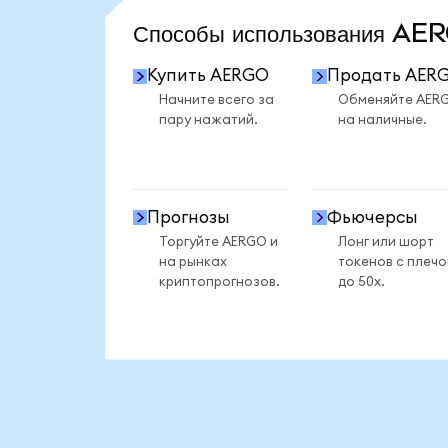
Способы использования A
Купить AERGO
Продать AER
Начните всего за
Обменяйте AER
пару нажатий.
на наличные.
Прогнозы
Фьючерсы
Торгуйте AERGO и
Лонг или шорт
на рынках
токенов с плеч
криптопрогнозов.
до 50x.