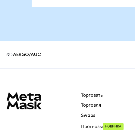
AERGO/AUC
Нижний колонтитул сайта MetaMask
Торговать
Торговля
Swaps
Прогнозы
НОВИНКА