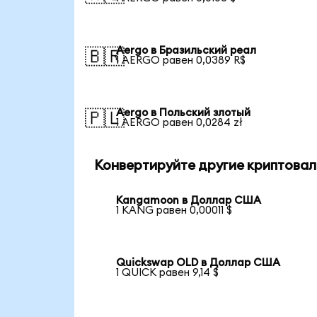
Aergo в Бразильский реал
🇧🇷
1 AERGO равен 0,0389 R$
Aergo в Польский злотый
🇵🇱
1 AERGO равен 0,0284 zł
Конвертируйте другие криптовал
Kangamoon в Доллар США
1 KANG равен 0,00011 $
Quickswap OLD в Доллар США
1 QUICK равен 9,14 $