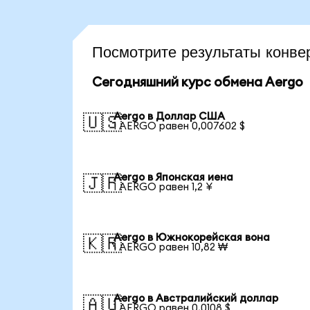
Посмотрите результаты конв
Сегодняшний курс обмена Aergo
Aergo в Доллар США
🇺🇸
1 AERGO равен 0,007602 $
Aergo в Японская иена
🇯🇵
1 AERGO равен 1,2 ¥
Aergo в Южнокорейская вона
🇰🇷
1 AERGO равен 10,82 ₩
Aergo в Австралийский доллар
🇦🇺
1 AERGO равен 0,0108 $