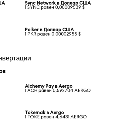
ША
Sync Network в Доллар США
1 SYNC равен 0,00009539 $
Polker в Доллар США
1 PKR равен 0,00002955 $
нвертации
ов
Alchemy Pay в Aergo
1 ACH равен 0,592704 AERGO
Tokemak в Aergo
1 TOKE равен 4,6431 AERGO