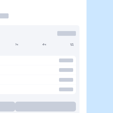
1ч
4ч
1Д