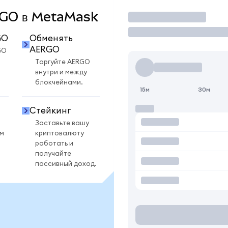
ERGO в MetaMask
Торговать
GO
Обменять
AERGO
GO
Торгуйте AERGO
внутри и между
блокчейнами.
15м
30м
Стейкинг
Заставьте вашу
ом
криптовалюту
работать и
получайте
пассивный доход.