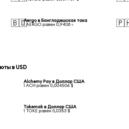
Aergo в Бангладешская така
🇧🇩
🇵
1 AERGO равен 0,9408 ৳
юты в USD
Alchemy Pay в Доллар США
1 ACH равен 0,004506 $
Tokemak в Доллар США
1 TOKE равен 0,0353 $