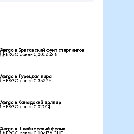
Aergo в Британский фунт стерлингов

1 AERGO равен 0,005652 £
Aergo в Турецкая лира

1 AERGO равен 0,3622 ₺
Aergo в Канадский доллар

1 AERGO равен 0,0107 $
Aergo в Швейцарский франк

1 AERGO равен 0,006178 CHF