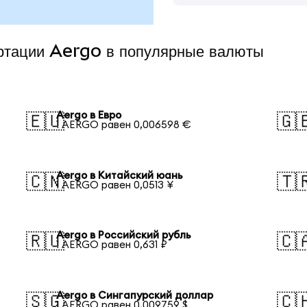
ертации Aergo в популярные валюты
Aergo в Евро
🇪🇺
🇬
1 AERGO равен 0,006598 €
Aergo в Китайский юань
🇨🇳
🇹
1 AERGO равен 0,0513 ¥
Aergo в Российский рубль
🇷🇺
🇨
1 AERGO равен 0,631 ₽
Aergo в Сингапурский доллар
🇸🇬
🇨
1 AERGO равен 0,009759 $