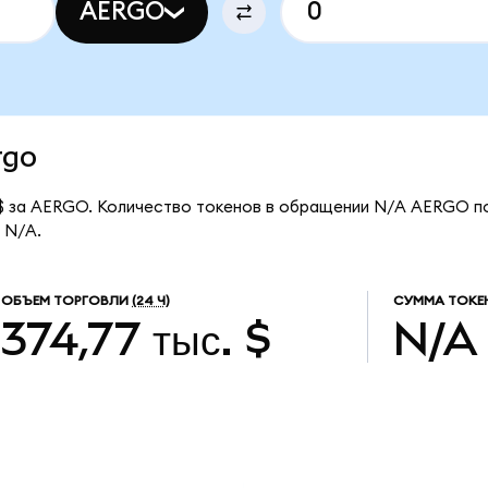
AERGO
rgo
 $ за AERGO. Количество токенов в обращении N/A AERGO п
 N/A.
ОБЪЕМ ТОРГОВЛИ
(24 Ч)
СУММА ТОКЕ
374,77 тыс. $
N/A