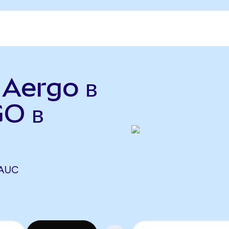
 Aergo в
O в
 AUC