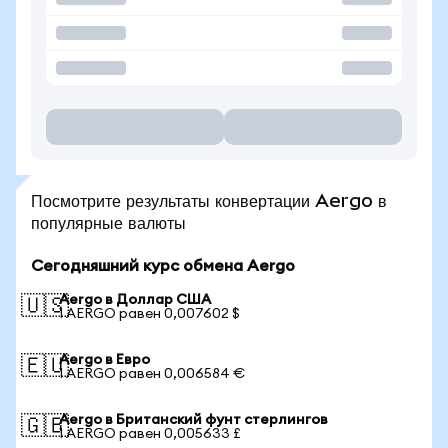
Посмотрите результаты конвертации Aergo в
популярные валюты
Сегодняшний курс обмена Aergo
Aergo в Доллар США
🇺🇸
1 AERGO равен 0,007602 $
Aergo в Евро
🇪🇺
1 AERGO равен 0,006584 €
Aergo в Британский фунт стерлингов
🇬🇧
1 AERGO равен 0,005633 £