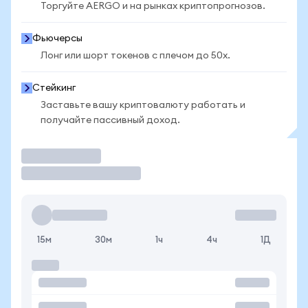
Торгуйте AERGO и на рынках криптопрогнозов.
Фьючерсы
Лонг или шорт токенов с плечом до 50x.
Стейкинг
Заставьте вашу криптовалюту работать и
получайте пассивный доход.
Торговать
15м
30м
1ч
4ч
1Д