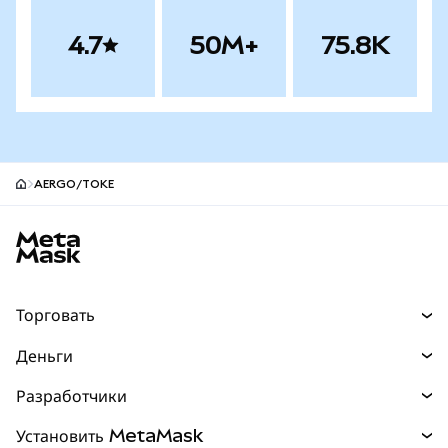
4.7
50M+
75.8K
AERGO/TOKE
Нижний колонтитул сайта MetaMask
Торговать
Торговля
Деньги
Swaps
Покупайте
Разработчики
Прогнозы
НОВИНКА
Карта
Документация для разработчиков
Установить MetaMask
Перпы
НОВИНКА