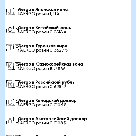
Aergo в Японская иена
🇯🇵
1 AERGO равен 1,21 ¥
Aergo в Китайский юань
🇨🇳
1 AERGO равен 0,0513 ¥
Aergo в Турецкая лира
🇹🇷
1 AERGO равен 0,3627 ₺
Aergo в Южнокорейская вона
🇰🇷
1 AERGO равен 10,78 ₩
Aergo в Российский рубль
🇷🇺
1 AERGO равен 0,6281 ₽
Aergo в Канадский доллар
🇨🇦
1 AERGO равен 0,0106 $
Aergo в Австралийский доллар
🇦🇺
1 AERGO равен 0,0108 $