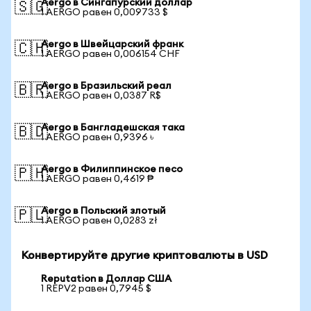
Aergo в Сингапурский доллар
🇸🇬
1 AERGO равен 0,009733 $
Aergo в Швейцарский франк
🇨🇭
1 AERGO равен 0,006154 CHF
Aergo в Бразильский реал
🇧🇷
1 AERGO равен 0,0387 R$
Aergo в Бангладешская така
🇧🇩
1 AERGO равен 0,9396 ৳
Aergo в Филиппинское песо
🇵🇭
1 AERGO равен 0,4619 ₱
Aergo в Польский злотый
🇵🇱
1 AERGO равен 0,0283 zł
Конвертируйте другие криптовалюты в USD
Reputation в Доллар США
1 REPV2 равен 0,7945 $