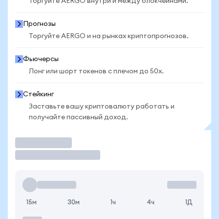
Торгуйте AERGO внутри и между блокчейнами.
Прогнозы
Торгуйте AERGO и на рынках криптопрогнозов.
Фьючерсы
Лонг или шорт токенов с плечом до 50x.
Стейкинг
Заставьте вашу криптовалюту работать и
получайте пассивный доход.
Торговать
15м
30м
1ч
4ч
1Д