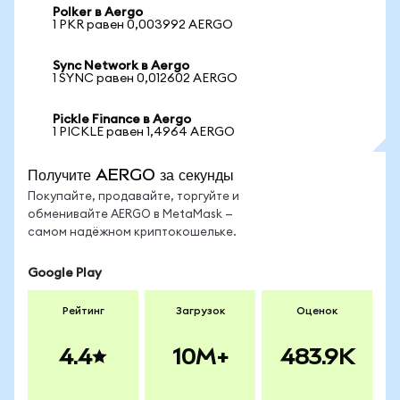
Polker в Aergo
1 PKR равен 0,003992 AERGO
Sync Network в Aergo
1 SYNC равен 0,012602 AERGO
Pickle Finance в Aergo
1 PICKLE равен 1,4964 AERGO
Получите AERGO за секунды
Покупайте, продавайте, торгуйте и
обменивайте AERGO в MetaMask —
самом надёжном криптокошельке.
Google Play
Рейтинг
Загрузок
Оценок
4.4
10M+
483.9K