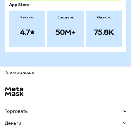
App Store
Рейтинг
Загрузок
Оценок
4.7
50M+
75.8K
AERGO/UADA
Нижний колонтитул сайта MetaMask
Торговать
Торговля
Деньги
Swaps
Покупайте