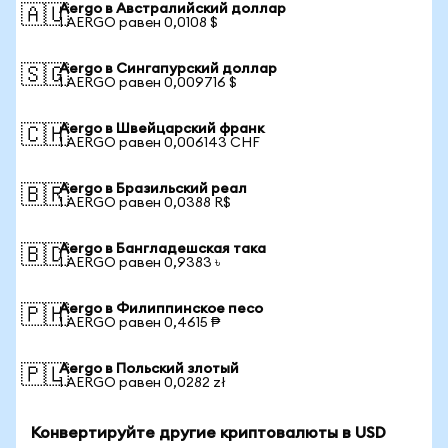
Aergo в Австралийский доллар
🇦🇺
1 AERGO равен 0,0108 $
Aergo в Сингапурский доллар
🇸🇬
1 AERGO равен 0,009716 $
Aergo в Швейцарский франк
🇨🇭
1 AERGO равен 0,006143 CHF
Aergo в Бразильский реал
🇧🇷
1 AERGO равен 0,0388 R$
Aergo в Бангладешская така
🇧🇩
1 AERGO равен 0,9383 ৳
Aergo в Филиппинское песо
🇵🇭
1 AERGO равен 0,4615 ₱
Aergo в Польский злотый
🇵🇱
1 AERGO равен 0,0282 zł
Конвертируйте другие криптовалюты в USD