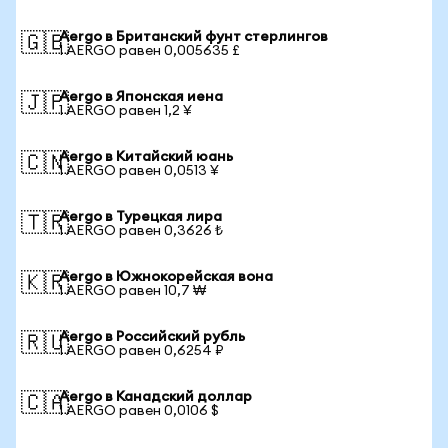
Aergo в Британский фунт стерлингов
🇬🇧
1 AERGO равен 0,005635 £
Aergo в Японская иена
🇯🇵
1 AERGO равен 1,2 ¥
Aergo в Китайский юань
🇨🇳
1 AERGO равен 0,0513 ¥
Aergo в Турецкая лира
🇹🇷
1 AERGO равен 0,3626 ₺
Aergo в Южнокорейская вона
🇰🇷
1 AERGO равен 10,7 ₩
Aergo в Российский рубль
🇷🇺
1 AERGO равен 0,6254 ₽
Aergo в Канадский доллар
🇨🇦
1 AERGO равен 0,0106 $