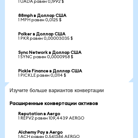
1 UADA равен 0,1992 $
88mph в Доллар США
1 MPH равен 0,0125 $
Polker в Доллар США
1 PKR равен 0,00003035 $
Sync Network в Доллар США
1 SYNC равен 0,0000958 $
Pickle Finance в Доллар США
1 PICKLE равен 0,0114 $
Изучите больше вариантов конвертации
Расширенные конвертации активов
Reputation в Aergo
1 REPV2 равен 109,4439 AERGO
Alchemy Pay в Aergo
1 ACH равен 0,561386 AERGO