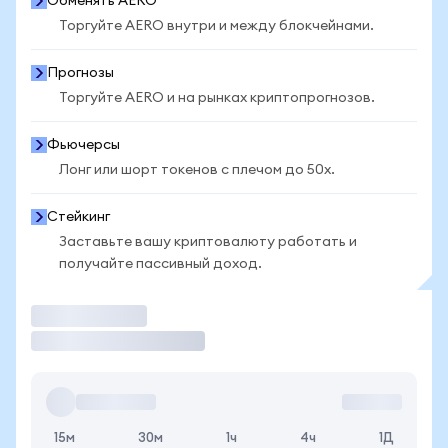
Обменять AERO
Торгуйте AERO внутри и между блокчейнами.
Прогнозы
Торгуйте AERO и на рынках криптопрогнозов.
Фьючерсы
Лонг или шорт токенов с плечом до 50x.
Стейкинг
Заставьте вашу криптовалюту работать и
получайте пассивный доход.
Торговать
15м
30м
1ч
4ч
1Д