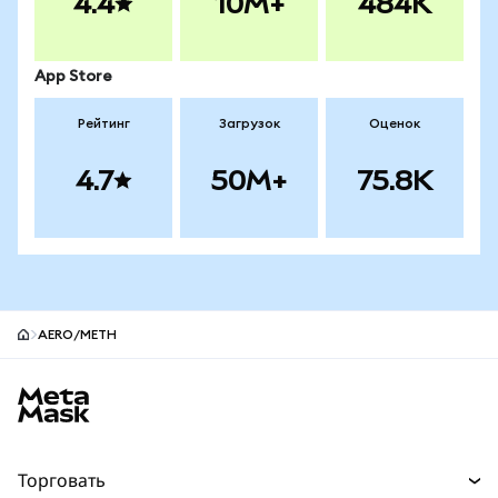
4.4
10M+
484K
App Store
Рейтинг
Загрузок
Оценок
4.7
50M+
75.8K
AERO/METH
Нижний колонтитул сайта MetaMask
Торговать