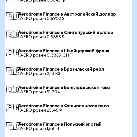
1 AERO равен 0,5847 $
Aerodrome Finance в Австралийский доллар
🇦🇺
1 AERO равен 0,5932 $
Aerodrome Finance в Сингапурский доллар
🇸🇬
1 AERO равен 0,5358 $
Aerodrome Finance в Швейцарский франк
🇨🇭
1 AERO равен 0,3389 CHF
Aerodrome Finance в Бразильский реал
🇧🇷
1 AERO равен 2,13 R$
Aerodrome Finance в Бангладешская така
🇧🇩
1 AERO равен 51,70 ৳
Aerodrome Finance в Филиппинское песо
🇵🇭
1 AERO равен 25,45 ₱
Aerodrome Finance в Польский злотый
🇵🇱
1 AERO равен 1,56 zł