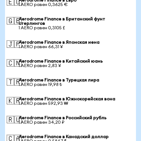
Aerodrome Finance в Евро
🇪🇺
1 AERO равен 0,3625 €
Aerodrome Finance в Британский фунт
🇬🇧
стерлингов
1 AERO равен 0,3105 £
Aerodrome Finance в Японская иена
🇯🇵
1 AERO равен 66,31 ¥
Aerodrome Finance в Китайский юань
🇨🇳
1 AERO равен 2,83 ¥
Aerodrome Finance в Турецкая лира
🇹🇷
1 AERO равен 19,98 ₺
Aerodrome Finance в Южнокорейская вона
🇰🇷
1 AERO равен 592,93 ₩
Aerodrome Finance в Российский рубль
🇷🇺
1 AERO равен 34,20 ₽
Aerodrome Finance в Канадский доллар
🇨🇦