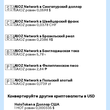
AIOZ Network в Сингапурский доллар
🇸🇬
1 AIOZ равен 0,0598 $
AIOZ Network в Швейцарский франк
🇨🇭
1 AIOZ равен 0,0378 CHF
AIOZ Network в Бразильский реал
🇧🇷
1 AIOZ равен 0,2386 R$
AIOZ Network в Бангладешская така
🇧🇩
1 AIOZ равен 5,78 ৳
AIOZ Network в Филиппинское песо
🇵🇭
1 AIOZ равен 2,84 ₱
AIOZ Network в Польский злотый
🇵🇱
1 AIOZ равен 0,1739 zł
Конвертируйте другие криптовалюты в USD
HoloToken в Доллар США
1 HOT равен 0,000335 $