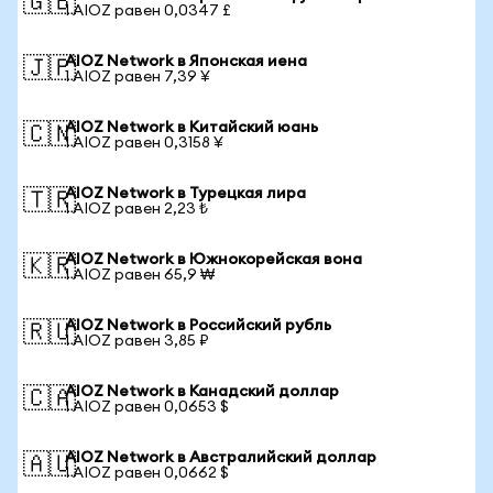
🇬🇧
1 AIOZ равен 0,0347 £
AIOZ Network в Японская иена
🇯🇵
1 AIOZ равен 7,39 ¥
AIOZ Network в Китайский юань
🇨🇳
1 AIOZ равен 0,3158 ¥
AIOZ Network в Турецкая лира
🇹🇷
1 AIOZ равен 2,23 ₺
AIOZ Network в Южнокорейская вона
🇰🇷
1 AIOZ равен 65,9 ₩
AIOZ Network в Российский рубль
🇷🇺
1 AIOZ равен 3,85 ₽
AIOZ Network в Канадский доллар
🇨🇦
1 AIOZ равен 0,0653 $
AIOZ Network в Австралийский доллар
🇦🇺
1 AIOZ равен 0,0662 $