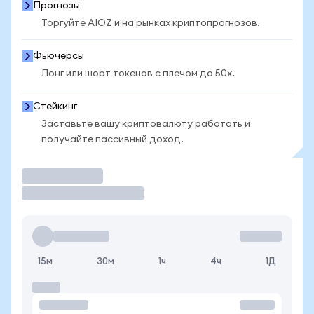
Прогнозы
Торгуйте AIOZ и на рынках криптопрогнозов.
Фьючерсы
Лонг или шорт токенов с плечом до 50x.
Стейкинг
Заставьте вашу криптовалюту работать и
получайте пассивный доход.
Торговать
15м
30м
1ч
4ч
1Д