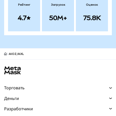
Рейтинг
Загрузок
Оценок
4.7
50M+
75.8K
AIOZ/AXL
Нижний колонтитул сайта MetaMask
Торговать
Торговля
Деньги
Swaps
Покупайте
Разработчики
Прогнозы
НОВИНКА
Карта
Документация для разработчиков