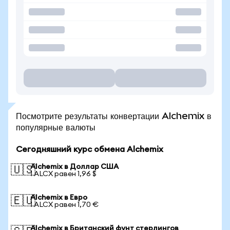
Посмотрите результаты конвертации Alchemix в
популярные валюты
Сегодняшний курс обмена Alchemix
Alchemix в Доллар США
🇺🇸
1 ALCX равен 1,96 $
Alchemix в Евро
🇪🇺
1 ALCX равен 1,70 €
Alchemix в Британский фунт стерлингов