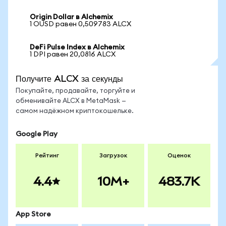
Origin Dollar в Alchemix
1 OUSD равен 0,509783 ALCX
DeFi Pulse Index в Alchemix
1 DPI равен 20,0816 ALCX
Получите ALCX за секунды
Покупайте, продавайте, торгуйте и
обменивайте ALCX в MetaMask —
самом надёжном криптокошельке.
Google Play
Рейтинг
Загрузок
Оценок
4.4
10M+
483.7K
App Store