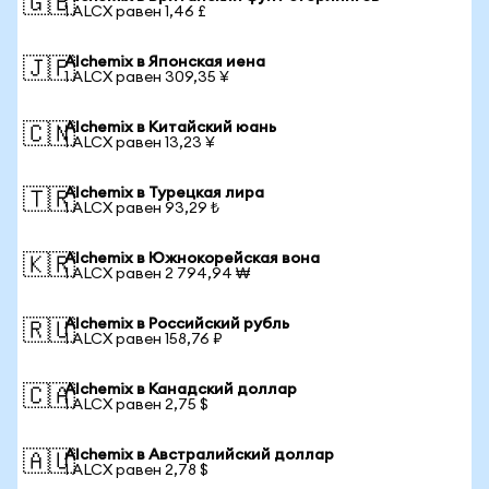
🇬🇧
1 ALCX равен 1,46 £
Alchemix в Японская иена
🇯🇵
1 ALCX равен 309,35 ¥
Alchemix в Китайский юань
🇨🇳
1 ALCX равен 13,23 ¥
Alchemix в Турецкая лира
🇹🇷
1 ALCX равен 93,29 ₺
Alchemix в Южнокорейская вона
🇰🇷
1 ALCX равен 2 794,94 ₩
Alchemix в Российский рубль
🇷🇺
1 ALCX равен 158,76 ₽
Alchemix в Канадский доллар
🇨🇦
1 ALCX равен 2,75 $
Alchemix в Австралийский доллар
🇦🇺
1 ALCX равен 2,78 $