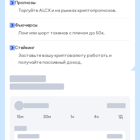
Прогнозы
Торгуйте ALCX и на рынках криптопрогнозов.
Фьючерсы
Лонг или шорт токенов с плечом до 50x.
Стейкинг
Заставьте вашу криптовалюту работать и
получайте пассивный доход.
Торговать
15м
30м
1ч
4ч
1Д