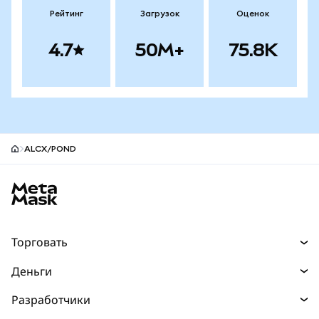
Рейтинг
Загрузок
Оценок
4.7
50M+
75.8K
ALCX/POND
Нижний колонтитул сайта MetaMask
Торговать
Торговля
Деньги
Swaps
Покупайте
Разработчики
Прогнозы
НОВИНКА
Карта
Документация для разработчиков