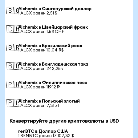
Alchemix в Сингапурский доллар
🇸🇬
1 ALCX равен 2,51 $
Alchemix в Швейцарский франк
🇨🇭
1 ALCX равен 1,58 CHF
Alchemix в Бразильский реал
🇧🇷
1 ALCX равен 10,04 R$
Alchemix в Бангладешская така
🇧🇩
1 ALCX равен 242,25 ৳
Alchemix в Филиппинское песо
🇵🇭
1 ALCX равен 119,12 ₱
Alchemix в Польский злотый
🇵🇱
1 ALCX равен 7,31 zł
Конвертируйте другие криптовалюты в USD
renBTC в Доллар США
1 RENBTC равен 17 107,32 $