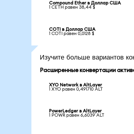
Compound Ether в Доллар США
1 CETH равен 38,44 $
COTI в Доллар США
1 COTI равен 0,0128 $
Изучите больше вариантов ко
Расширенные конвертации актив
XYO Network в AltLayer
1 XYO равен 0,491710 ALT
PowerLedger в AltLayer
1 POWR равен 6,6039 ALT