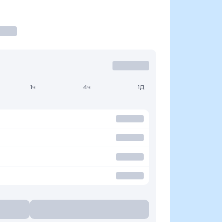
1ч
4ч
1Д