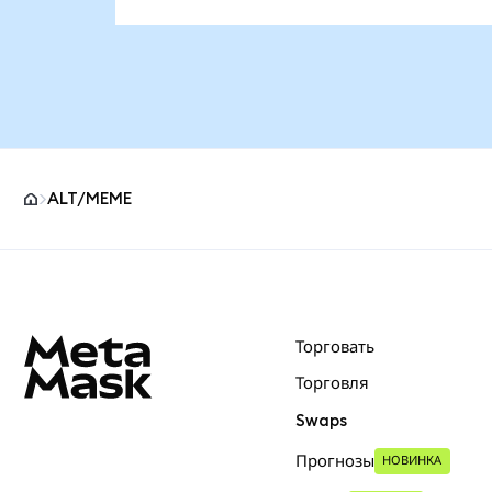
ALT/MEME
Нижний колонтитул сайта MetaMask
Торговать
Торговля
Swaps
Прогнозы
НОВИНКА