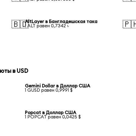
AltLayer в Бангладешская така
🇧🇩
🇵
1 ALT равен 0,7342 ৳
юты в USD
Gemini Dollar в Доллар США
1 GUSD равен 0,9991 $
Popcat в Доллар США
1 POPCAT равен 0,0425 $