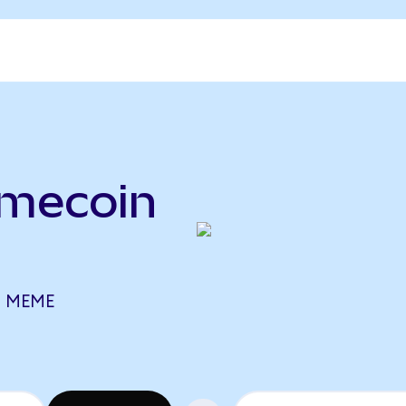
emecoin
2 MEME