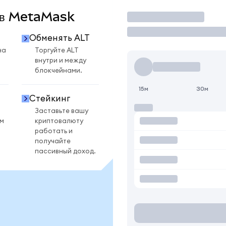
T в MetaMask
Торговать
Обменять ALT
на
Торгуйте ALT
внутри и между
блокчейнами.
15м
30м
Стейкинг
Заставьте вашу
ом
криптовалюту
работать и
получайте
пассивный доход.