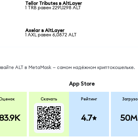
Tellor Tributes в AltLayer
1 TRB равен 2291,1298 ALT
Axelar в AltLayer
1 AXL равен 6,0872 ALT
нивайте ALT в MetaMask — самом надёжном криптокошельке.
App Store
Оценок
Скачать
Рейтинг
Загрузо
83.9K
4.7
50M