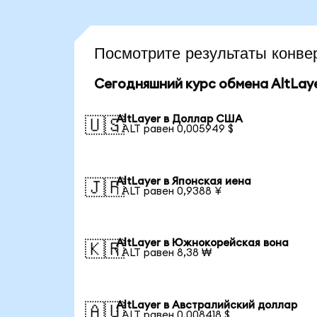
Посмотрите результаты конв
Сегодняшний курс обмена AltLay
AltLayer в Доллар США
🇺🇸
1 ALT равен 0,005949 $
AltLayer в Японская иена
🇯🇵
1 ALT равен 0,9388 ¥
AltLayer в Южнокорейская вона
🇰🇷
1 ALT равен 8,38 ₩
AltLayer в Австралийский доллар
🇦🇺
1 ALT равен 0,008418 $