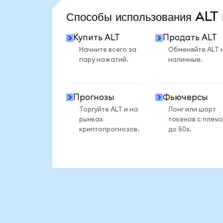
Способы использования AL
Купить ALT
Продать ALT
Начните всего за
Обменяйте ALT 
пару нажатий.
наличные.
Прогнозы
Фьючерсы
Торгуйте ALT и на
Лонг или шорт
рынках
токенов с плеч
криптопрогнозов.
до 50x.