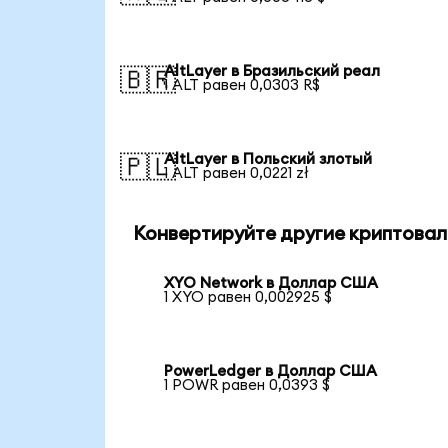
AltLayer в Бразильский реал
🇧🇷
1 ALT равен 0,0303 R$
AltLayer в Польский злотый
🇵🇱
1 ALT равен 0,0221 zł
Конвертируйте другие криптовал
XYO Network в Доллар США
1 XYO равен 0,002925 $
PowerLedger в Доллар США
1 POWR равен 0,0393 $