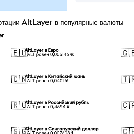
ертации AltLayer в популярные валюты
er
AltLayer в Евро
🇪🇺
🇬
1 ALT равен 0,005146 €
AltLayer в Китайский юань
🇨🇳
🇹
1 ALT равен 0,0401 ¥
AltLayer в Российский рубль
🇷🇺
🇨
1 ALT равен 0,4894 ₽
AltLayer в Сингапурский доллар
🇸🇬
🇨
1 ALT равен 0,007603 $