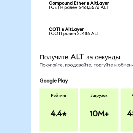
Compound Ether в AltLayer
1 CETH равен 6461,5576 ALT
COTI в AltLayer
1 COTI равен 2,1486 ALT
Получите ALT за секунды
Покупайте, продавайте, торгуйте и обме
Google Play
Рейтинг
Загрузок
4.4
10M+
4