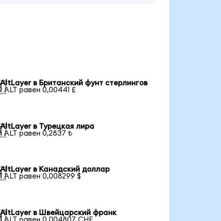
AltLayer в Британский фунт стерлингов

1 ALT равен 0,00441 £
AltLayer в Турецкая лира

1 ALT равен 0,2837 ₺
AltLayer в Канадский доллар

1 ALT равен 0,008299 $
AltLayer в Швейцарский франк

1 ALT равен 0,004807 CHF