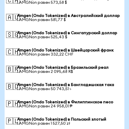
🇨🇦
1 AMGNon равен 573,58 $
Amgen (Ondo Tokenized) в Австралийский доллар
🇦🇺
1 AMGNon равен 581,77 $
Amgen (Ondo Tokenized) в Сингапурский доллар
🇸🇬
1 AMGNon равен 525,43 $
Amgen (Ondo Tokenized) в Швейцарский франк
🇨🇭
1 AMGNon равен 332,22 CHF
Amgen (Ondo Tokenized) в Бразильский реал
🇧🇷
1 AMGNon равен 2 095,68 R$
Amgen (Ondo Tokenized) в Бангладешская така
🇧🇩
1 AMGNon равен 50 743,51 ৳
Amgen (Ondo Tokenized) в Филиппинское песо
🇵🇭
1 AMGNon равен 24 958,01 ₱
Amgen (Ondo Tokenized) в Польский злотый
🇵🇱
1 AMGNon равен 1 527,50 zł