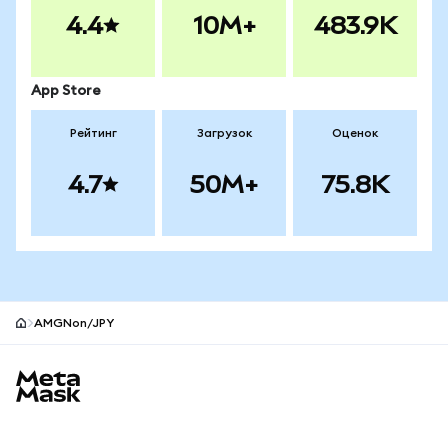
4.4
10M+
483.9K
App Store
Рейтинг
Загрузок
Оценок
4.7
50M+
75.8K
AMGNon/JPY
Нижний колонтитул сайта MetaMask