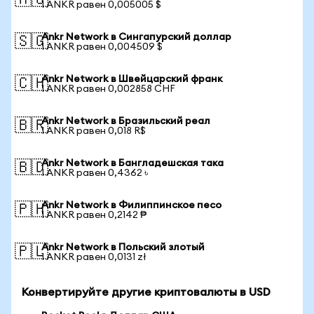
🇦🇺
1 ANKR равен 0,005005 $
Ankr Network в Сингапурский доллар
🇸🇬
1 ANKR равен 0,004509 $
Ankr Network в Швейцарский франк
🇨🇭
1 ANKR равен 0,002858 CHF
Ankr Network в Бразильский реал
🇧🇷
1 ANKR равен 0,018 R$
Ankr Network в Бангладешская така
🇧🇩
1 ANKR равен 0,4362 ৳
Ankr Network в Филиппинское песо
🇵🇭
1 ANKR равен 0,2142 ₱
Ankr Network в Польский злотый
🇵🇱
1 ANKR равен 0,0131 zł
Конвертируйте другие криптовалюты в USD