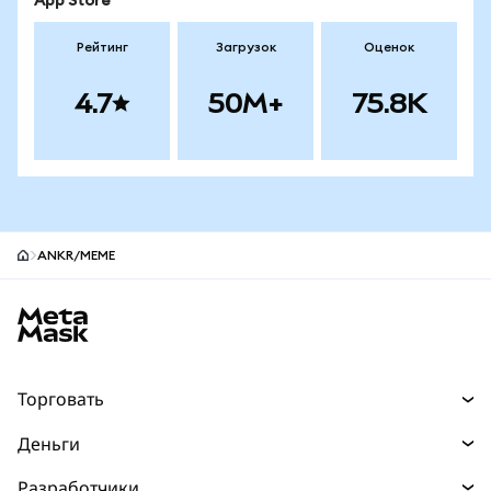
App Store
Рейтинг
Загрузок
Оценок
4.7
50M+
75.8K
ANKR/MEME
Нижний колонтитул сайта MetaMask
Торговать
Торговля
Деньги
Swaps
Покупайте
Разработчики