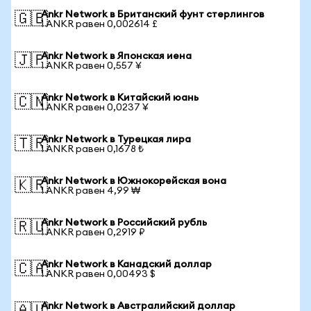
Ankr Network в Британский фунт стерлингов
🇬🇧
1 ANKR равен 0,002614 £
Ankr Network в Японская иена
🇯🇵
1 ANKR равен 0,557 ¥
Ankr Network в Китайский юань
🇨🇳
1 ANKR равен 0,0237 ¥
Ankr Network в Турецкая лира
🇹🇷
1 ANKR равен 0,1678 ₺
Ankr Network в Южнокорейская вона
🇰🇷
1 ANKR равен 4,99 ₩
Ankr Network в Российский рубль
🇷🇺
1 ANKR равен 0,2919 ₽
Ankr Network в Канадский доллар
🇨🇦
1 ANKR равен 0,00493 $
Ankr Network в Австралийский доллар