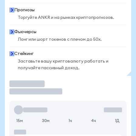
Прогнозы
Торгуйте ANKR и на рынках криптопрогнозов.
Фьючерсы
Лонг или шорт токенов с плечом до 50x.
Стейкинг
Заставьте вашу криптовалюту работать и
получайте пассивный доход.
Торговать
15м
30м
1ч
4ч
1Д