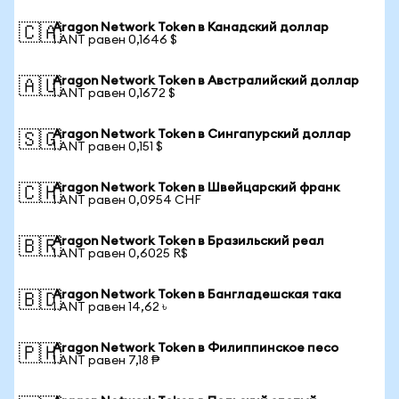
Aragon Network Token в Канадский доллар
🇨🇦
1 ANT равен 0,1646 $
Aragon Network Token в Австралийский доллар
🇦🇺
1 ANT равен 0,1672 $
Aragon Network Token в Сингапурский доллар
🇸🇬
1 ANT равен 0,151 $
Aragon Network Token в Швейцарский франк
🇨🇭
1 ANT равен 0,0954 CHF
Aragon Network Token в Бразильский реал
🇧🇷
1 ANT равен 0,6025 R$
Aragon Network Token в Бангладешская така
🇧🇩
1 ANT равен 14,62 ৳
Aragon Network Token в Филиппинское песо
🇵🇭
1 ANT равен 7,18 ₱