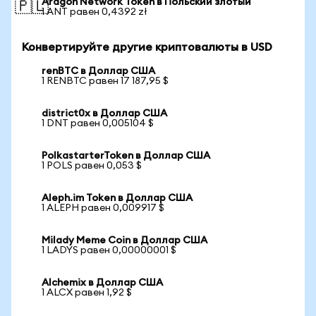
Aragon Network Token в Польский злотый
🇵🇱
1 ANT равен 0,4392 zł
Конвертируйте другие криптовалюты в USD
renBTC в Доллар США
1 RENBTC равен 17 187,95 $
district0x в Доллар США
1 DNT равен 0,005104 $
PolkastarterToken в Доллар США
1 POLS равен 0,053 $
Aleph.im Token в Доллар США
1 ALEPH равен 0,009917 $
Milady Meme Coin в Доллар США
1 LADYS равен 0,00000001 $
Alchemix в Доллар США
1 ALCX равен 1,92 $