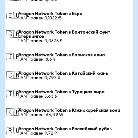
Aragon Network Token в Евро
🇪🇺
1 ANT равен 0,1022 €
Aragon Network Token в Британский фунт
🇬🇧
стерлингов
1 ANT равен 0,0875 £
Aragon Network Token в Японская иена
🇯🇵
1 ANT равен 18,6 ¥
Aragon Network Token в Китайский юань
🇨🇳
1 ANT равен 0,797 ¥
Aragon Network Token в Турецкая лира
🇹🇷
1 ANT равен 5,63 ₺
Aragon Network Token в Южнокорейская вона
🇰🇷
1 ANT равен 166,49 ₩
Aragon Network Token в Российский рубль
🇷🇺
1 ANT равен 9,72 ₽