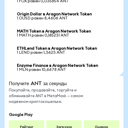
1 FOX равен 0,035854 ANT
Origin Dollar в Aragon Network Token
1 OUSD равен 8,4606 ANT
MATH Token в Aragon Network Token
1 MATH равен 0,185231 ANT
ETHLend Token в Aragon Network Token
1 LEND равен 1,3623 ANT
Enzyme Finance в Aragon Network Token
1 MLN равен 10,6678 ANT
Получите ANT за секунды
Покупайте, продавайте, торгуйте и
обменивайте ANT в MetaMask — самом
надёжном криптокошельке.
Google Play
Рейтинг
Загрузок
Оценок