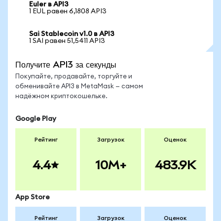
Euler в API3
1 EUL равен 6,1808 API3
Sai Stablecoin v1.0 в API3
1 SAI равен 51,5411 API3
Получите API3 за секунды
Покупайте, продавайте, торгуйте и
обменивайте API3 в MetaMask — самом
надёжном криптокошельке.
Google Play
Рейтинг
Загрузок
Оценок
4.4
10M+
483.9K
App Store
Рейтинг
Загрузок
Оценок