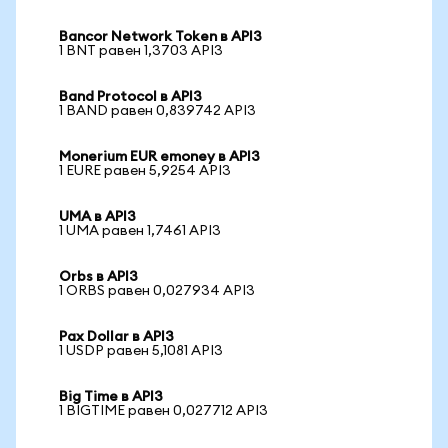
Bancor Network Token в API3
1 BNT равен 1,3703 API3
Band Protocol в API3
1 BAND равен 0,839742 API3
Monerium EUR emoney в API3
1 EURE равен 5,9254 API3
UMA в API3
1 UMA равен 1,7461 API3
Orbs в API3
1 ORBS равен 0,027934 API3
Pax Dollar в API3
1 USDP равен 5,1081 API3
Big Time в API3
1 BIGTIME равен 0,027712 API3