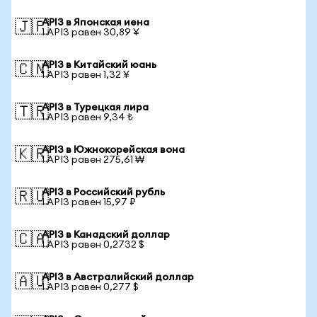
API3 в Японская иена
🇯🇵
1 API3 равен 30,89 ¥
API3 в Китайский юань
🇨🇳
1 API3 равен 1,32 ¥
API3 в Турецкая лира
🇹🇷
1 API3 равен 9,34 ₺
API3 в Южнокорейская вона
🇰🇷
1 API3 равен 275,61 ₩
API3 в Российский рубль
🇷🇺
1 API3 равен 15,97 ₽
API3 в Канадский доллар
🇨🇦
1 API3 равен 0,2732 $
API3 в Австралийский доллар
🇦🇺
1 API3 равен 0,277 $