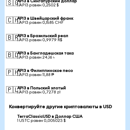
API3 в Сингапурский доллар
🇸🇬
1 API3 равен 0,2502 $
API3 в Швейцарский франк
🇨🇭
1 API3 равен 0,1585 CHF
API3 в Бразильский реал
🇧🇷
1 API3 равен 0,9979 R$
API3 в Бангладешская така
🇧🇩
1 API3 равен 24,16 ৳
API3 в Филиппинское песо
🇵🇭
1 API3 равен 11,88 ₱
API3 в Польский злотый
🇵🇱
1 API3 равен 0,7278 zł
Конвертируйте другие криптовалюты в USD
TerraClassicUSD в Доллар США
1 USTC равен 0,005023 $