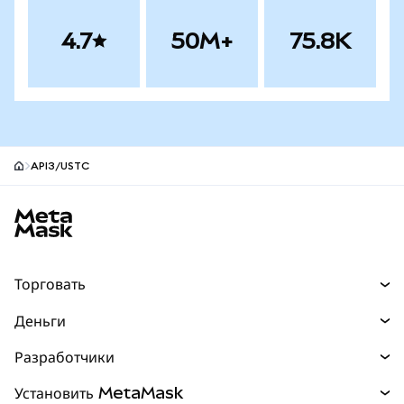
4.7
50M+
75.8K
API3/USTC
Нижний колонтитул сайта MetaMask
Торговать
Торговля
Деньги
Swaps
Покупайте
Разработчики
Прогнозы
НОВИНКА
Карта
Документация для разработчиков
Установить MetaMask
Перпы
НОВИНКА