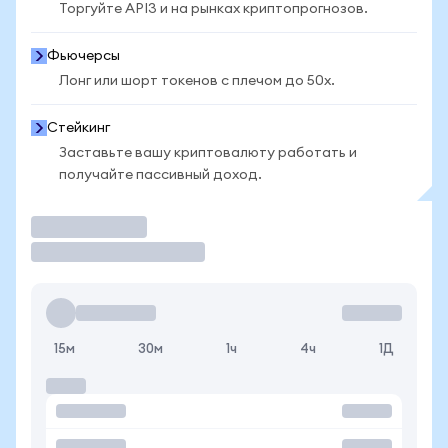
Торгуйте API3 и на рынках криптопрогнозов.
Фьючерсы
Лонг или шорт токенов с плечом до 50x.
Стейкинг
Заставьте вашу криптовалюту работать и
получайте пассивный доход.
Торговать
15м
30м
1ч
4ч
1Д