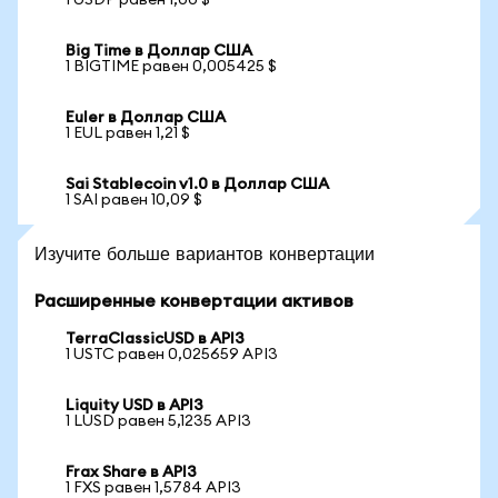
1 USDP равен 1,00 $
Big Time в Доллар США
1 BIGTIME равен 0,005425 $
Euler в Доллар США
1 EUL равен 1,21 $
Sai Stablecoin v1.0 в Доллар США
1 SAI равен 10,09 $
Изучите больше вариантов конвертации
Расширенные конвертации активов
TerraClassicUSD в API3
1 USTC равен 0,025659 API3
Liquity USD в API3
1 LUSD равен 5,1235 API3
Frax Share в API3
1 FXS равен 1,5784 API3