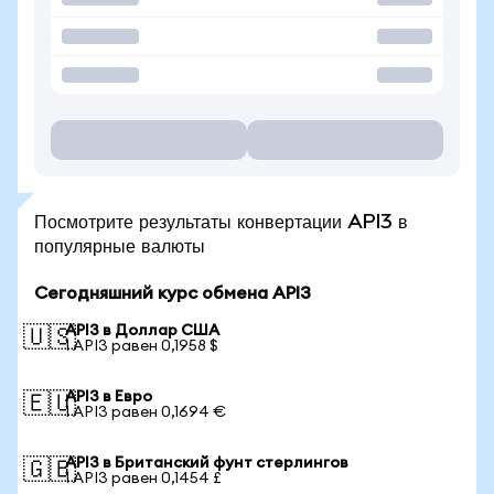
Посмотрите результаты конвертации API3 в
популярные валюты
Сегодняшний курс обмена API3
API3 в Доллар США
🇺🇸
1 API3 равен 0,1958 $
API3 в Евро
🇪🇺
1 API3 равен 0,1694 €
API3 в Британский фунт стерлингов
🇬🇧
1 API3 равен 0,1454 £