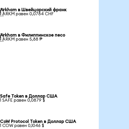
Arkham в Швейцарский франк

1 ARKM равен 0,0784 CHF
Arkham в Филиппинское песо

1 ARKM равен 5,88 ₱
Safe Token в Доллар США
1 SAFE равен 0,0879 $
CoW Protocol Token в Доллар США
1 COW равен 0,1046 $