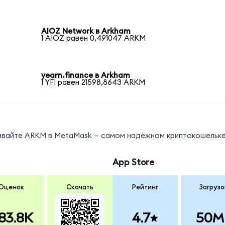
AIOZ Network в Arkham
1 AIOZ равен 0,491047 ARKM
yearn.finance в Arkham
1 YFI равен 21598,8643 ARKM
нивайте ARKM в MetaMask — самом надёжном криптокошельке
App Store
Оценок
Скачать
Рейтинг
Загрузо
83.8K
4.7
50M