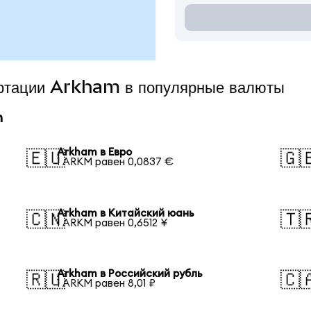
ертации Arkham в популярные валюты
m
Arkham в Евро
🇪🇺
🇬
1 ARKM равен 0,0837 €
Arkham в Китайский юань
🇨🇳
🇹
1 ARKM равен 0,6512 ¥
Arkham в Российский рубль
🇷🇺
🇨
1 ARKM равен 8,01 ₽