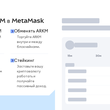
RKM в MetaMask
Торговать
M
Обменять ARKM
M
Торгуйте ARKM
внутри и между
блокчейнами.
15м
30м
Стейкинг
Заставьте вашу
ом
криптовалюту
работать и
получайте
пассивный доход.