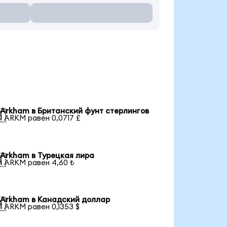
Arkham в Британский фунт стерлингов

1 ARKM равен 0,0717 £
Arkham в Турецкая лира

1 ARKM равен 4,60 ₺
Arkham в Канадский доллар

1 ARKM равен 0,1353 $