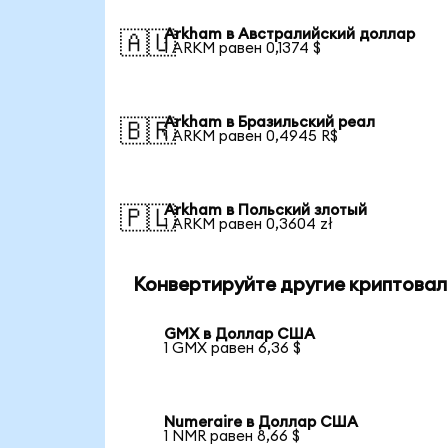
Arkham в Австралийский доллар
🇦🇺
1 ARKM равен 0,1374 $
Arkham в Бразильский реал
🇧🇷
1 ARKM равен 0,4945 R$
Arkham в Польский злотый
🇵🇱
1 ARKM равен 0,3604 zł
Конвертируйте другие криптовал
GMX в Доллар США
1 GMX равен 6,36 $
Numeraire в Доллар США
1 NMR равен 8,66 $