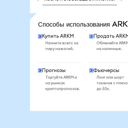
ПОСМОТРЕТЬ БОЛЬШЕ СТАТИСТИКИ
Способы использования A
Купить ARKM
Продать ARK
Начните всего за
Обменяйте ARK
пару нажатий.
на наличные.
Прогнозы
Фьючерсы
Торгуйте ARKM и
Лонг или шорт
на рынках
токенов с плеч
криптопрогнозов.
до 50x.