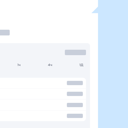
1ч
4ч
1Д