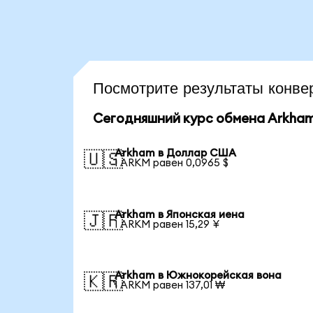
Посмотрите результаты конв
Сегодняшний курс обмена Arkha
Arkham в Доллар США
🇺🇸
1 ARKM равен 0,0965 $
Arkham в Японская иена
🇯🇵
1 ARKM равен 15,29 ¥
Arkham в Южнокорейская вона
🇰🇷
1 ARKM равен 137,01 ₩