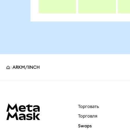
ARKM/1INCH
Нижний колонтитул сайта MetaMask
Торговать
Торговля
Swaps