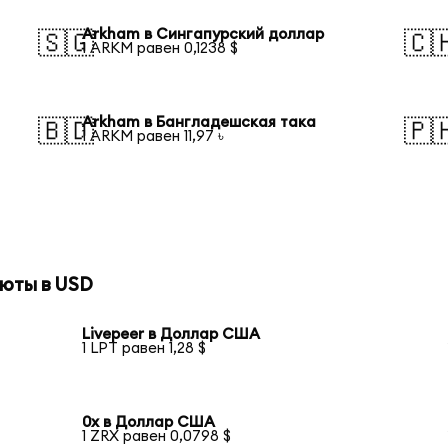
Arkham в Сингапурский доллар
🇸🇬
🇨
1 ARKM равен 0,1238 $
Arkham в Бангладешская така
🇧🇩
🇵
1 ARKM равен 11,97 ৳
юты в USD
Livepeer в Доллар США
1 LPT равен 1,28 $
0x в Доллар США
1 ZRX равен 0,0798 $