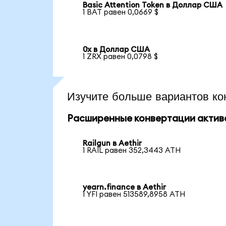
Basic Attention Token в Доллар США
1 BAT равен 0,0669 $
0x в Доллар США
1 ZRX равен 0,0798 $
Изучите больше вариантов ко
Расширенные конвертации актив
Railgun в Aethir
1 RAIL равен 352,3443 ATH
yearn.finance в Aethir
1 YFI равен 513589,8958 ATH