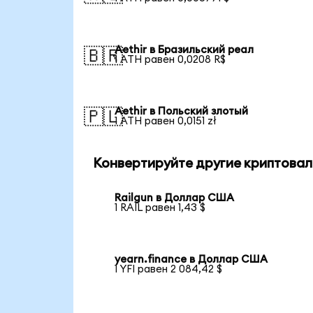
Aethir в Бразильский реал
🇧🇷
1 ATH равен 0,0208 R$
Aethir в Польский злотый
🇵🇱
1 ATH равен 0,0151 zł
Конвертируйте другие криптовал
Railgun в Доллар США
1 RAIL равен 1,43 $
yearn.finance в Доллар США
1 YFI равен 2 084,42 $