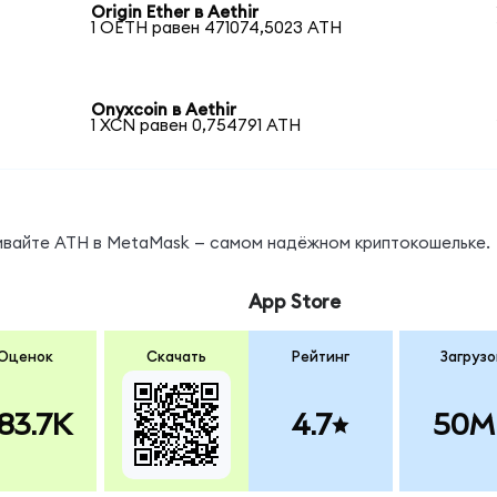
Origin Ether в Aethir
1 OETH равен 471074,5023 ATH
Onyxcoin в Aethir
1 XCN равен 0,754791 ATH
нивайте ATH в MetaMask — самом надёжном криптокошельке.
App Store
Оценок
Скачать
Рейтинг
Загрузо
83.7K
4.7
50M