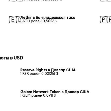
Aethir в Бангладешская така
🇧🇩
🇵
1 ATH равен 0,5023 ৳
юты в USD
Reserve Rights в Доллар США
1 RSR равен 0,001216 $
Golem Network Token в Доллар США
1 GLM равен 0,0911 $