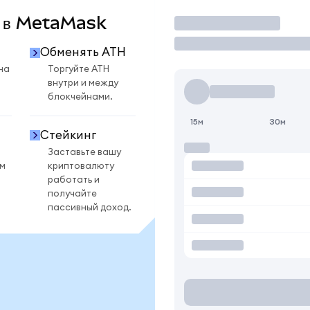
H в MetaMask
Торговать
Обменять ATH
на
Торгуйте ATH
внутри и между
блокчейнами.
15м
30м
Стейкинг
Заставьте вашу
ом
криптовалюту
работать и
получайте
пассивный доход.