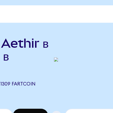
 Aethir в
 в
31309 FARTCOIN