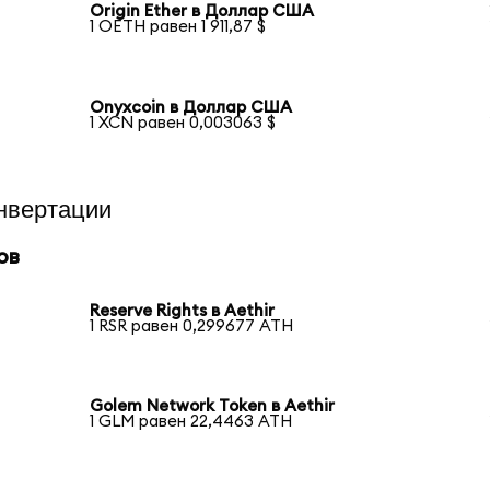
Origin Ether в Доллар США
1 OETH равен 1 911,87 $
Onyxcoin в Доллар США
1 XCN равен 0,003063 $
нвертации
ов
Reserve Rights в Aethir
1 RSR равен 0,299677 ATH
Golem Network Token в Aethir
1 GLM равен 22,4463 ATH