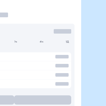
1ч
4ч
1Д