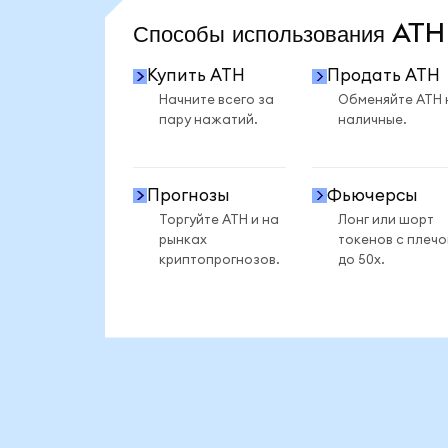
Способы использования AT
Купить ATH
Продать ATH
Начните всего за
Обменяйте ATH 
пару нажатий.
наличные.
Прогнозы
Фьючерсы
Торгуйте ATH и на
Лонг или шорт
рынках
токенов с плеч
криптопрогнозов.
до 50x.