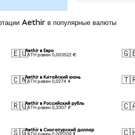
ертации Aethir в популярные валюты
Aethir в Евро
🇪🇺
🇬
1 ATH равен 0,003522 €
Aethir в Китайский юань
🇨🇳
🇹
1 ATH равен 0,0274 ¥
Aethir в Российский рубль
🇷🇺
🇨
1 ATH равен 0,3307 ₽
Aethir в Сингапурский доллар
🇸🇬
🇨
1 ATH равен 0,005209 $