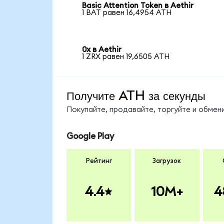
Basic Attention Token в Aethir
1 BAT равен 16,4954 ATH
0x в Aethir
1 ZRX равен 19,6505 ATH
Получите ATH за секунды
Покупайте, продавайте, торгуйте и обме
Google Play
Рейтинг
Загрузок
4.4
10M+
4