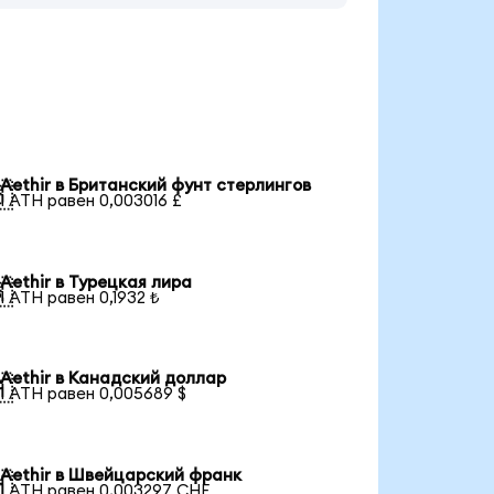
Aethir в Британский фунт стерлингов

1 ATH равен 0,003016 £
Aethir в Турецкая лира

1 ATH равен 0,1932 ₺
Aethir в Канадский доллар

1 ATH равен 0,005689 $
Aethir в Швейцарский франк

1 ATH равен 0,003297 CHF