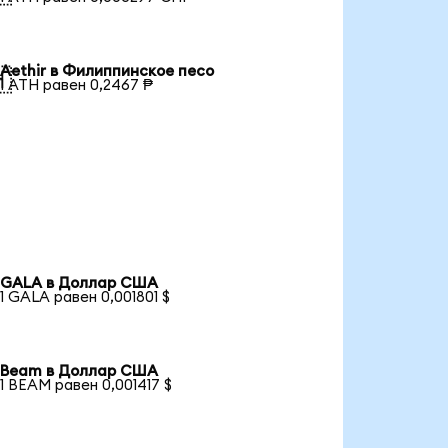
Aethir в Филиппинское песо

1 ATH равен 0,2467 ₱
GALA в Доллар США
1 GALA равен 0,001801 $
Beam в Доллар США
1 BEAM равен 0,001417 $