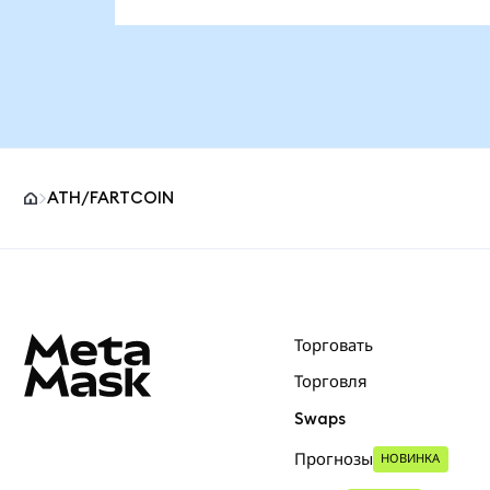
ATH/FARTCOIN
Нижний колонтитул сайта MetaMask
Торговать
Торговля
Swaps
Прогнозы
НОВИНКА