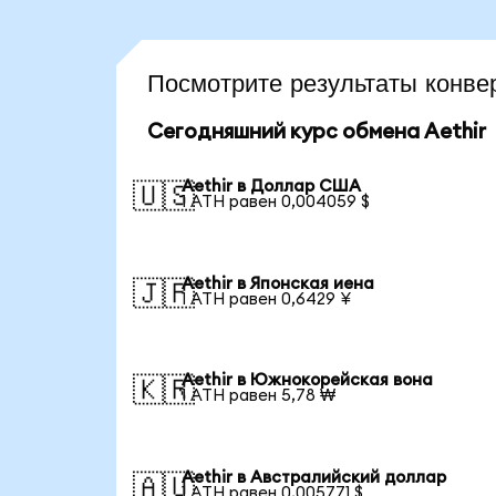
Посмотрите результаты конв
Сегодняшний курс обмена Aethir
Aethir в Доллар США
🇺🇸
1 ATH равен 0,004059 $
Aethir в Японская иена
🇯🇵
1 ATH равен 0,6429 ¥
Aethir в Южнокорейская вона
🇰🇷
1 ATH равен 5,78 ₩
Aethir в Австралийский доллар
🇦🇺
1 ATH равен 0,005771 $