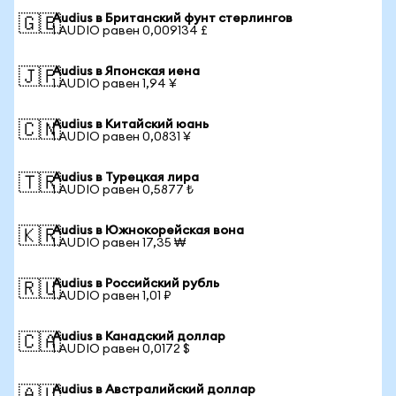
Audius в Британский фунт стерлингов
🇬🇧
1 AUDIO равен 0,009134 £
Audius в Японская иена
🇯🇵
1 AUDIO равен 1,94 ¥
Audius в Китайский юань
🇨🇳
1 AUDIO равен 0,0831 ¥
Audius в Турецкая лира
🇹🇷
1 AUDIO равен 0,5877 ₺
Audius в Южнокорейская вона
🇰🇷
1 AUDIO равен 17,35 ₩
Audius в Российский рубль
🇷🇺
1 AUDIO равен 1,01 ₽
Audius в Канадский доллар
🇨🇦
1 AUDIO равен 0,0172 $
Audius в Австралийский доллар