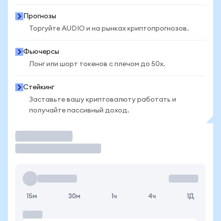
Прогнозы
Торгуйте AUDIO и на рынках криптопрогнозов.
Фьючерсы
Лонг или шорт токенов с плечом до 50x.
Стейкинг
Заставьте вашу криптовалюту работать и
получайте пассивный доход.
Торговать
15м
30м
1ч
4ч
1Д