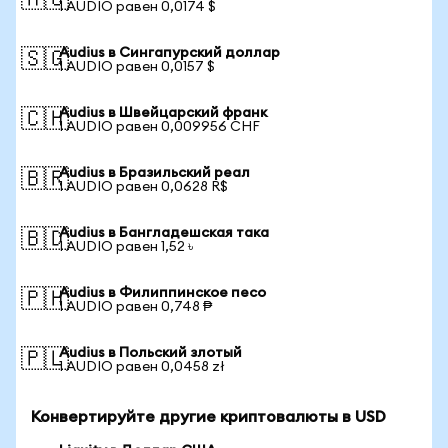
🇦🇺
1 AUDIO равен 0,0174 $
Audius в Сингапурский доллар
🇸🇬
1 AUDIO равен 0,0157 $
Audius в Швейцарский франк
🇨🇭
1 AUDIO равен 0,009956 CHF
Audius в Бразильский реал
🇧🇷
1 AUDIO равен 0,0628 R$
Audius в Бангладешская така
🇧🇩
1 AUDIO равен 1,52 ৳
Audius в Филиппинское песо
🇵🇭
1 AUDIO равен 0,748 ₱
Audius в Польский злотый
🇵🇱
1 AUDIO равен 0,0458 zł
Конвертируйте другие криптовалюты в USD