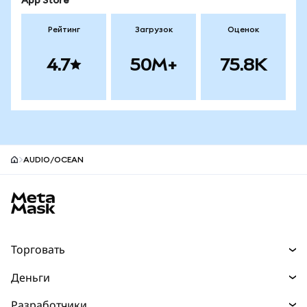
App Store
Рейтинг
Загрузок
Оценок
4.7
50M+
75.8K
AUDIO/OCEAN
Нижний колонтитул сайта MetaMask
Торговать
Торговля
Деньги
Swaps
Покупайте
Разработчики