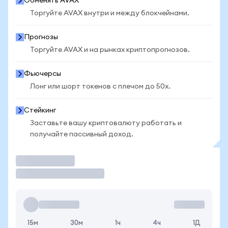
Обменять AVAX
Торгуйте AVAX внутри и между блокчейнами.
Прогнозы
Торгуйте AVAX и на рынках криптопрогнозов.
Фьючерсы
Лонг или шорт токенов с плечом до 50x.
Стейкинг
Заставьте вашу криптовалюту работать и
получайте пассивный доход.
Торговать
15м
30м
1ч
4ч
1Д