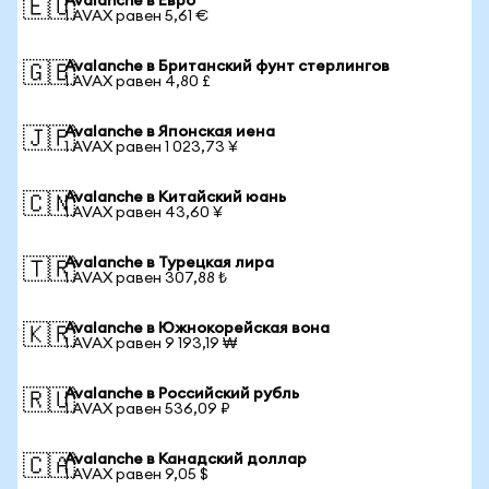
Avalanche в Евро
🇪🇺
1 AVAX равен 5,61 €
Avalanche в Британский фунт стерлингов
🇬🇧
1 AVAX равен 4,80 £
Avalanche в Японская иена
🇯🇵
1 AVAX равен 1 023,73 ¥
Avalanche в Китайский юань
🇨🇳
1 AVAX равен 43,60 ¥
Avalanche в Турецкая лира
🇹🇷
1 AVAX равен 307,88 ₺
Avalanche в Южнокорейская вона
🇰🇷
1 AVAX равен 9 193,19 ₩
Avalanche в Российский рубль
🇷🇺
1 AVAX равен 536,09 ₽
Avalanche в Канадский доллар
🇨🇦
1 AVAX равен 9,05 $