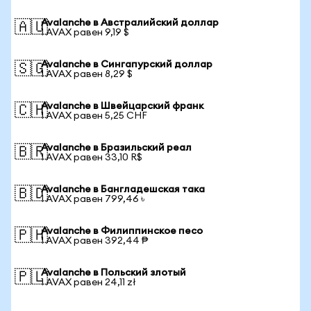
Avalanche в Австралийский доллар
🇦🇺
1 AVAX равен 9,19 $
Avalanche в Сингапурский доллар
🇸🇬
1 AVAX равен 8,29 $
Avalanche в Швейцарский франк
🇨🇭
1 AVAX равен 5,25 CHF
Avalanche в Бразильский реал
🇧🇷
1 AVAX равен 33,10 R$
Avalanche в Бангладешская така
🇧🇩
1 AVAX равен 799,46 ৳
Avalanche в Филиппинское песо
🇵🇭
1 AVAX равен 392,44 ₱
Avalanche в Польский злотый
🇵🇱
1 AVAX равен 24,11 zł