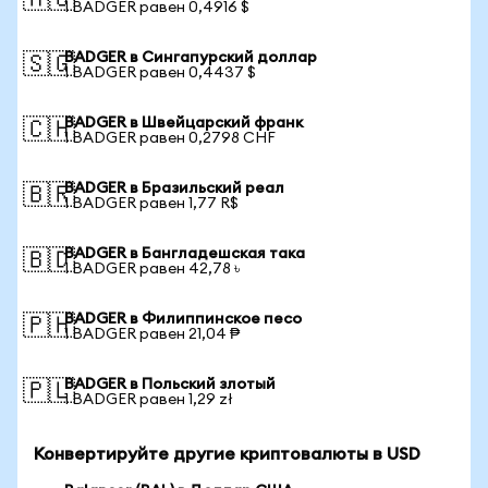
🇦🇺
1 BADGER равен 0,4916 $
BADGER в Сингапурский доллар
🇸🇬
1 BADGER равен 0,4437 $
BADGER в Швейцарский франк
🇨🇭
1 BADGER равен 0,2798 CHF
BADGER в Бразильский реал
🇧🇷
1 BADGER равен 1,77 R$
BADGER в Бангладешская така
🇧🇩
1 BADGER равен 42,78 ৳
BADGER в Филиппинское песо
🇵🇭
1 BADGER равен 21,04 ₱
BADGER в Польский злотый
🇵🇱
1 BADGER равен 1,29 zł
Конвертируйте другие криптовалюты в USD