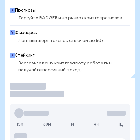
Прогнозы
Торгуйте BADGER и на рынках криптопрогнозов.
Фьючерсы
Лонг или шорт токенов с плечом до 50x.
Стейкинг
Заставьте вашу криптовалюту работать и
получайте пассивный доход.
Торговать
15м
30м
1ч
4ч
1Д