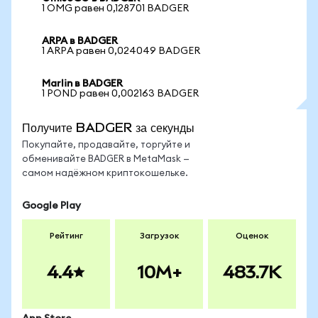
1 OMG равен 0,128701 BADGER
ARPA в BADGER
1 ARPA равен 0,024049 BADGER
Marlin в BADGER
1 POND равен 0,002163 BADGER
Получите BADGER за секунды
Покупайте, продавайте, торгуйте и
обменивайте BADGER в MetaMask —
самом надёжном криптокошельке.
Google Play
Рейтинг
Загрузок
Оценок
4.4
10M+
483.7K