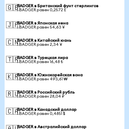
BADGER в Британский фунт стерлингов
🇬🇧
1 BADGER равен 0,2572 £
BADGER в Японская иена
🇯🇵
1 BADGER равен 54,63 ¥
BADGER в Китайский юань
🇨🇳
1 BADGER равен 2,34 ¥
BADGER в Турецкая лира
🇹🇷
1 BADGER равен 16,48 ₺
BADGER в Южнокорейская вона
🇰🇷
1 BADGER равен 493,61 ₩
BADGER в Российский рубль
🇷🇺
1 BADGER равен 28,04 ₽
BADGER в Канадский доллар
🇨🇦
1 BADGER равен 0,4851 $
BADGER в Австралийский доллар