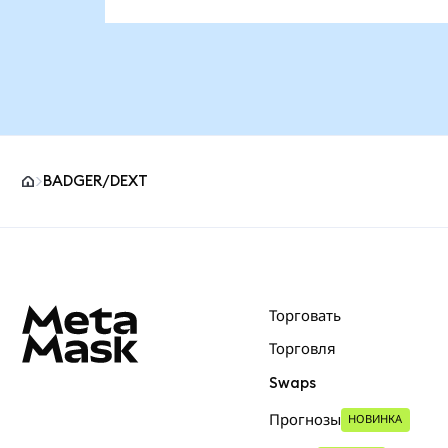
BADGER/DEXT
Нижний колонтитул сайта MetaMask
Торговать
Торговля
Swaps
Прогнозы
НОВИНКА