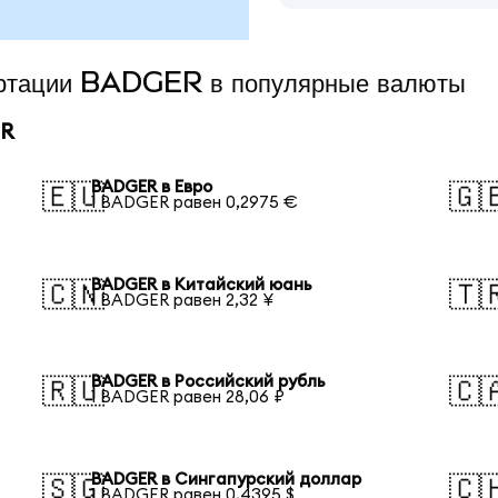
вертации BADGER в популярные валюты
ER
BADGER в Евро
🇪🇺
🇬
1 BADGER равен 0,2975 €
BADGER в Китайский юань
🇨🇳
🇹
1 BADGER равен 2,32 ¥
BADGER в Российский рубль
🇷🇺
🇨
1 BADGER равен 28,06 ₽
BADGER в Сингапурский доллар
🇸🇬
🇨
1 BADGER равен 0,4395 $