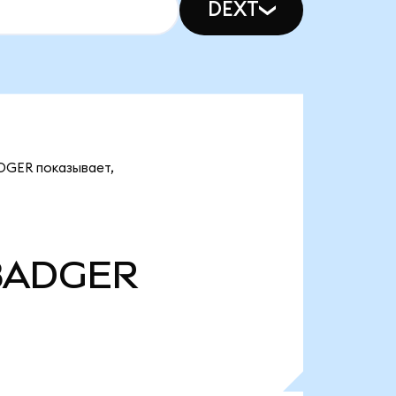
DEXT
DGER показывает,
BADGER