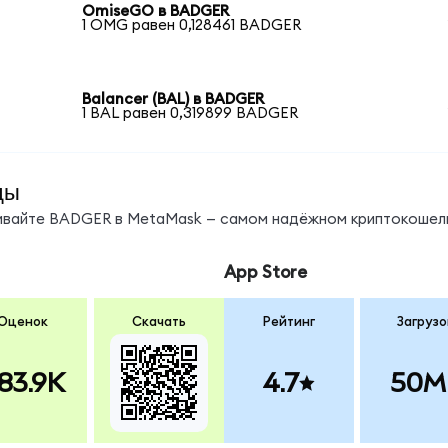
OmiseGO в BADGER
1 OMG равен 0,128461 BADGER
Balancer (BAL) в BADGER
1 BAL равен 0,319899 BADGER
ды
нивайте BADGER в MetaMask — самом надёжном криптокошель
App Store
Оценок
Скачать
Рейтинг
Загрузо
83.9K
4.7
50M