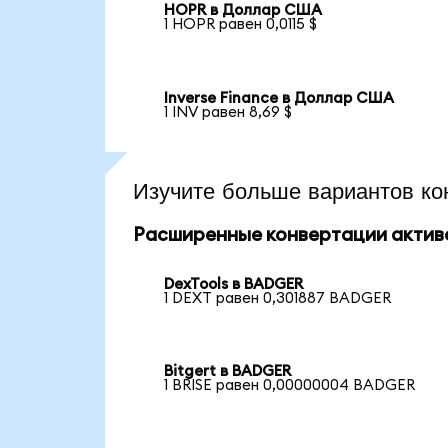
HOPR в Доллар США
1 HOPR равен 0,0115 $
Inverse Finance в Доллар США
1 INV равен 8,69 $
Изучите больше вариантов ко
Расширенные конвертации актив
DexTools в BADGER
1 DEXT равен 0,301887 BADGER
Bitgert в BADGER
1 BRISE равен 0,00000004 BADGER