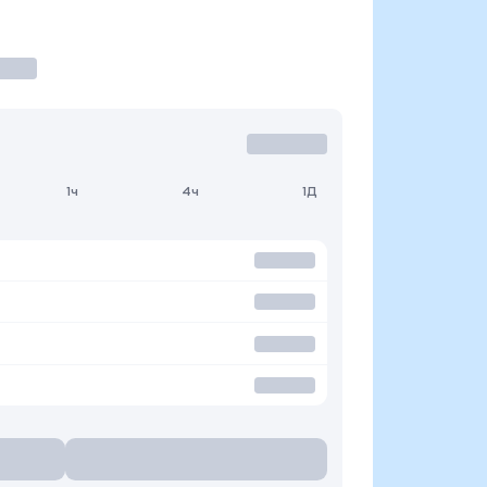
1ч
4ч
1Д