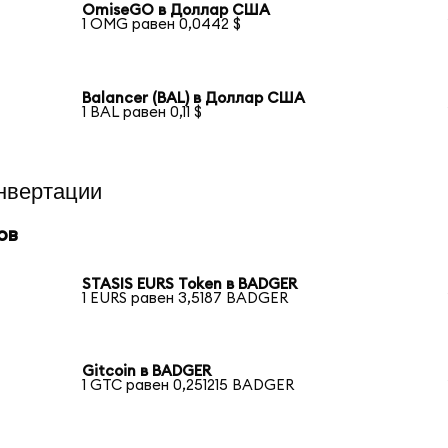
OmiseGO в Доллар США
1 OMG равен 0,0442 $
Balancer (BAL) в Доллар США
1 BAL равен 0,11 $
нвертации
ов
STASIS EURS Token в BADGER
1 EURS равен 3,5187 BADGER
Gitcoin в BADGER
1 GTC равен 0,251215 BADGER