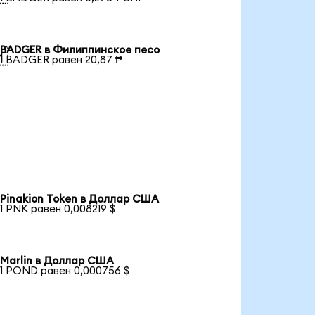
BADGER в Филиппинское песо

1 BADGER равен 20,87 ₱
Pinakion Token в Доллар США
1 PNK равен 0,008219 $
Marlin в Доллар США
1 POND равен 0,000756 $