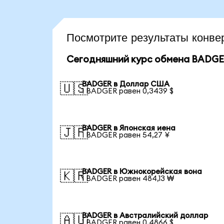
Посмотрите результаты кон
Сегодняшний курс обмена BADG
BADGER в Доллар США
🇺🇸
1 BADGER равен 0,3439 $
BADGER в Японская иена
🇯🇵
1 BADGER равен 54,27 ¥
BADGER в Южнокорейская вона
🇰🇷
1 BADGER равен 484,13 ₩
BADGER в Австралийский доллар
🇦🇺
1 BADGER равен 0,4866 $