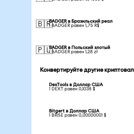
BADGER в Бразильский реал
🇧🇷
1 BADGER равен 1,75 R$
BADGER в Польский злотый
🇵🇱
1 BADGER равен 1,28 zł
Конвертируйте другие криптовал
DexTools в Доллар США
1 DEXT равен 0,1038 $
Bitgert в Доллар США
1 BRISE равен 0,00000001 $