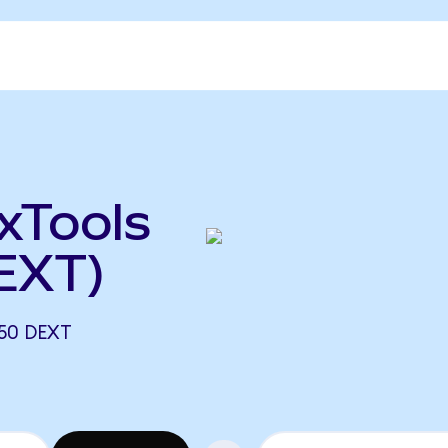
xTools
EXT)
50 DEXT