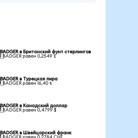
BADGER в Британский фунт стерлингов

1 BADGER равен 0,2549 £
BADGER в Турецкая лира

1 BADGER равен 16,40 ₺
BADGER в Канадский доллар

1 BADGER равен 0,4799 $
BADGER в Швейцарский франк

1 BADGER равен 0,2784 CHF