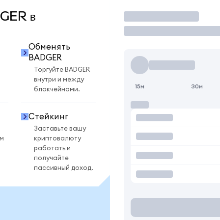
DGER в
Торговать
Обменять
BADGER
Торгуйте BADGER
внутри и между
15м
30м
блокчейнами.
Стейкинг
Заставьте вашу
ом
криптовалюту
работать и
получайте
пассивный доход.