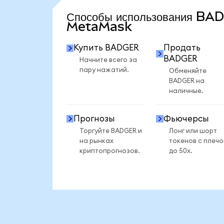
Способы использования BA
MetaMask
Купить BADGER
Продать
BADGER
Начните всего за
пару нажатий.
Обменяйте
BADGER на
наличные.
Прогнозы
Фьючерсы
Торгуйте BADGER и
Лонг или шорт
на рынках
токенов с плеч
криптопрогнозов.
до 50x.