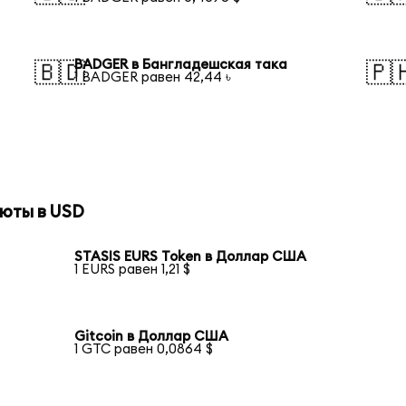
BADGER в Бангладешская така
🇧🇩
🇵
1 BADGER равен 42,44 ৳
юты в USD
STASIS EURS Token в Доллар США
1 EURS равен 1,21 $
Gitcoin в Доллар США
1 GTC равен 0,0864 $