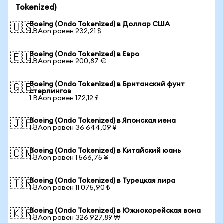
Tokenized)
Boeing (Ondo Tokenized) в Доллар США
🇺🇸
1 BAon равен 232,21 $
Boeing (Ondo Tokenized) в Евро
🇪🇺
1 BAon равен 200,87 €
Boeing (Ondo Tokenized) в Британский фунт
🇬🇧
стерлингов
1 BAon равен 172,12 £
Boeing (Ondo Tokenized) в Японская иена
🇯🇵
1 BAon равен 36 644,09 ¥
Boeing (Ondo Tokenized) в Китайский юань
🇨🇳
1 BAon равен 1 566,75 ¥
Boeing (Ondo Tokenized) в Турецкая лира
🇹🇷
1 BAon равен 11 075,90 ₺
Boeing (Ondo Tokenized) в Южнокорейская вона
🇰🇷
1 BAon равен 326 927,89 ₩