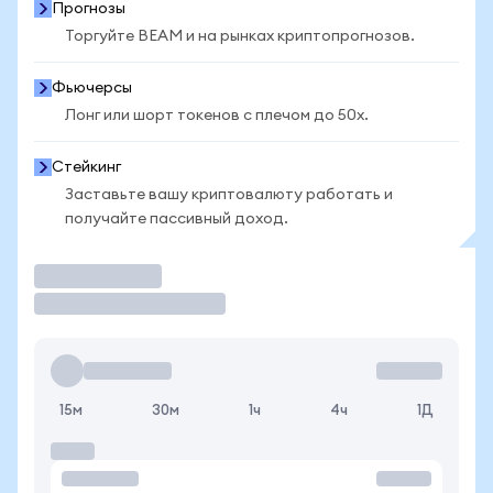
Прогнозы
Торгуйте BEAM и на рынках криптопрогнозов.
Фьючерсы
Лонг или шорт токенов с плечом до 50x.
Стейкинг
Заставьте вашу криптовалюту работать и
получайте пассивный доход.
Торговать
15м
30м
1ч
4ч
1Д