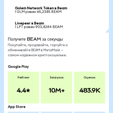
Golem Network Token в Beam
1 GLM равен 65,2385 BEAM
Livepeer в Beam
1 LPT равен 903,8284 BEAM
Получите BEAM за секунды
Покупайте, продавайте, торгуйте и
обменивайте BEAM в MetaMask —
самом надёжном криптокошельке.
Google Play
Рейтинг
Загрузок
Оценок
4.4
10M+
483.9K
App Store