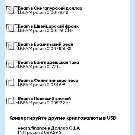
Beam в Сингапурский доллар
🇸🇬
1 BEAM равен 0,001782 $
Beam в Швейцарский франк
🇨🇭
1 BEAM равен 0,001126 CHF
Beam в Бразильский реал
🇧🇷
1 BEAM равен 0,007106 R$
Beam в Бангладешская така
🇧🇩
1 BEAM равен 0,1721 ৳
Beam в Филиппинское песо
🇵🇭
1 BEAM равен 0,0846 ₱
Beam в Польский злотый
🇵🇱
1 BEAM равен 0,005179 zł
Конвертируйте другие криптовалюты в USD
yearn.finance в Доллар США
1 YFI равен 2 069,29 $