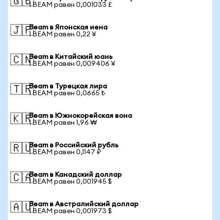
🇬🇧
1 BEAM равен 0,001033 £
Beam в Японская иена
🇯🇵
1 BEAM равен 0,22 ¥
Beam в Китайский юань
🇨🇳
1 BEAM равен 0,009406 ¥
Beam в Турецкая лира
🇹🇷
1 BEAM равен 0,0665 ₺
Beam в Южнокорейская вона
🇰🇷
1 BEAM равен 1,96 ₩
Beam в Российский рубль
🇷🇺
1 BEAM равен 0,1147 ₽
Beam в Канадский доллар
🇨🇦
1 BEAM равен 0,001945 $
Beam в Австралийский доллар
🇦🇺
1 BEAM равен 0,001973 $