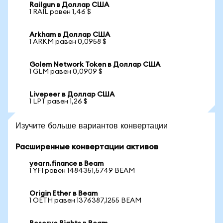
Railgun в Доллар США
1 RAIL равен 1,46 $
Arkham в Доллар США
1 ARKM равен 0,0958 $
Golem Network Token в Доллар США
1 GLM равен 0,0909 $
Livepeer в Доллар США
1 LPT равен 1,26 $
Изучите больше вариантов конвертации
Расширенные конвертации активов
yearn.finance в Beam
1 YFI равен 1484351,5749 BEAM
Origin Ether в Beam
1 OETH равен 1376387,1255 BEAM