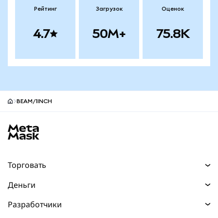
Рейтинг
Загрузок
Оценок
4.7
50M+
75.8K
BEAM/1INCH
Нижний колонтитул сайта MetaMask
Торговать
Торговля
Деньги
Swaps
Покупайте
Разработчики
Прогнозы
НОВИНКА
Карта
Документация для разработчиков