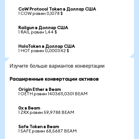
CoW Protocol Token в Доллар США
1 COW равен 0,1078 $
Railgun в Доллар США
1 RAIL равен 1,44 $
HoloToken в Доллар США
1 HOT равен 0,000342 $
Изучите больше вариантов конвертации
Расширенные конвертации активов
Origin Ether в Beam
1 OETH равен 1403611,0301 BEAM
0x в Beam
1 ZRX равен 59,9788 BEAM
Safe Token в Beam
1 SAFE равен 68,5687 BEAM