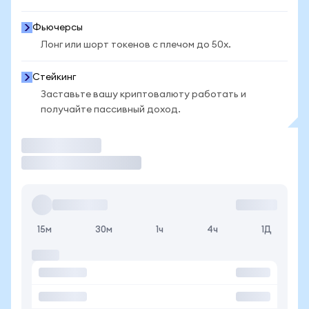
Фьючерсы
Лонг или шорт токенов с плечом до 50x.
Стейкинг
Заставьте вашу криптовалюту работать и
получайте пассивный доход.
Торговать
15м
30м
1ч
4ч
1Д