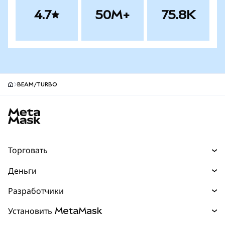
4.7
50M+
75.8K
BEAM/TURBO
Нижний колонтитул сайта MetaMask
Торговать
Торговля
Деньги
Swaps
Покупайте
Разработчики
Прогнозы
НОВИНКА
Карта
Документация для разработчиков
Установить MetaMask
Перпы
НОВИНКА
mUSD
НОВИНКА
Инфопанель
Защита транзакций