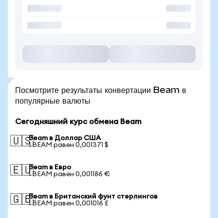
Посмотрите результаты конвертации Beam в
популярные валюты
Сегодняшний курс обмена Beam
Beam в Доллар США
🇺🇸
1 BEAM равен 0,001371 $
Beam в Евро
🇪🇺
1 BEAM равен 0,001186 €
Beam в Британский фунт стерлингов
🇬🇧
1 BEAM равен 0,001016 £