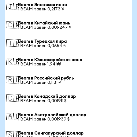
Beam в Японская иена
🇯🇵
1 BEAM равен 0,2173 ¥
Beam в Китайский юань
🇨🇳
1 BEAM равен 0,009247 ¥
Beam в Турецкая лира
🇹🇷
1 BEAM равен 0,0654 ₺
Beam в Южнокорейская вона
🇰🇷
1 BEAM равен 1,94 ₩
Beam в Российский рубль
🇷🇺
1 BEAM равен 0,1131 ₽
Beam в Канадский доллар
🇨🇦
1 BEAM равен 0,001911 $
Beam в Австралийский доллар
🇦🇺
1 BEAM равен 0,001939 $
Beam в Сингапурский доллар
🇸🇬