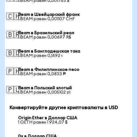
1 BEAM равен 0,001753 $
Beam в Швейцарский франк
🇨🇭
1 BEAM равен 0,001107 CHF
Beam в Бразильский реал
🇧🇷
1 BEAM равен 0,00697 R$
Beam в Бангладешская така
🇧🇩
1 BEAM равен 0,1692 ৳
Beam в Филиппинское песо
🇵🇭
1 BEAM равен 0,0833 ₱
Beam в Польский злотый
🇵🇱
1 BEAM равен 0,005102 zł
Конвертируйте другие криптовалюты в USD
Origin Ether в Доллар США
1 OETH равен 1 924,07 $
0x в Доллар США