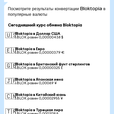
Посмотрите результаты конвертации Bloktopia в
популярные валюты
Сегодняшний курс обмена Bloktopia
Bloktopia в Доллар США
🇺🇸
1 BLOK равен 0,00000438 $
Bloktopia в Евро
🇪🇺
1 BLOK равен 0,00000379 €
Bloktopia в Британский фунт стерлингов
🇬🇧
1 BLOK равен 0,00000325 £
Bloktopia в Японская иена
🇯🇵
1 BLOK равен 0,00069 ¥
Bloktopia в Китайский юань
🇨🇳
1 BLOK равен 0,00002955 ¥
Bloktopia в Турецкая лира
🇹🇷
1 BLOK равен 0,000209 ₺