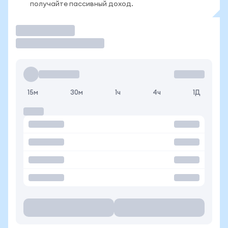
получайте пассивный доход.
Торговать
15м
30м
1ч
4ч
1Д