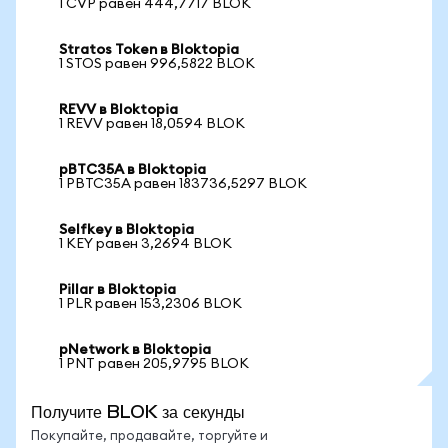
1 CVP равен 444,7717 BLOK
Stratos Token в Bloktopia
1 STOS равен 996,5822 BLOK
REVV в Bloktopia
1 REVV равен 18,0594 BLOK
pBTC35A в Bloktopia
1 PBTC35A равен 183736,5297 BLOK
Selfkey в Bloktopia
1 KEY равен 3,2694 BLOK
Pillar в Bloktopia
1 PLR равен 153,2306 BLOK
pNetwork в Bloktopia
1 PNT равен 205,9795 BLOK
Получите BLOK за секунды
Покупайте, продавайте, торгуйте и