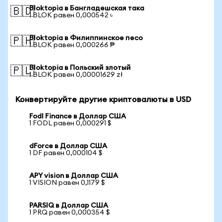
Bloktopia в Бангладешская така
🇧🇩
1 BLOK равен 0,000542 ৳
Bloktopia в Филиппинское песо
🇵🇭
1 BLOK равен 0,000266 ₱
Bloktopia в Польский злотый
🇵🇱
1 BLOK равен 0,00001629 zł
Конвертируйте другие криптовалюты в USD
Fodl Finance в Доллар США
1 FODL равен 0,000291 $
dForce в Доллар США
1 DF равен 0,000104 $
APY vision в Доллар США
1 VISION равен 0,1179 $
PARSIQ в Доллар США
1 PRQ равен 0,000354 $