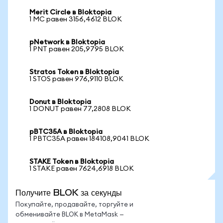
Merit Circle в Bloktopia
1 MC равен 3156,4612 BLOK
pNetwork в Bloktopia
1 PNT равен 205,9795 BLOK
Stratos Token в Bloktopia
1 STOS равен 976,9110 BLOK
Donut в Bloktopia
1 DONUT равен 77,2808 BLOK
pBTC35A в Bloktopia
1 PBTC35A равен 184108,9041 BLOK
STAKE Token в Bloktopia
1 STAKE равен 7624,6918 BLOK
Получите BLOK за секунды
Покупайте, продавайте, торгуйте и
обменивайте BLOK в MetaMask —