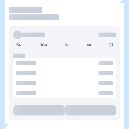
Торговать
15м
30м
1ч
4ч
1Д