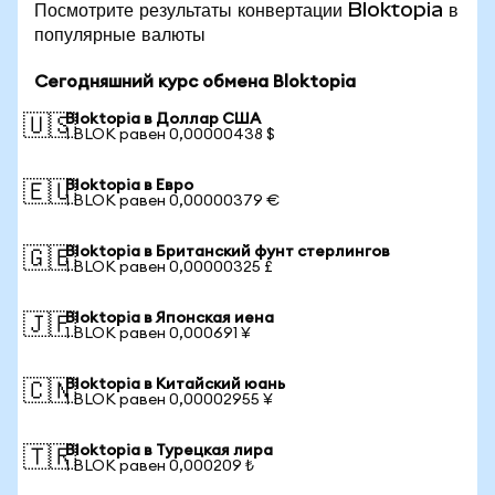
Посмотрите результаты конвертации Bloktopia в
популярные валюты
Сегодняшний курс обмена Bloktopia
Bloktopia в Доллар США
🇺🇸
1 BLOK равен 0,00000438 $
Bloktopia в Евро
🇪🇺
1 BLOK равен 0,00000379 €
Bloktopia в Британский фунт стерлингов
🇬🇧
1 BLOK равен 0,00000325 £
Bloktopia в Японская иена
🇯🇵
1 BLOK равен 0,000691 ¥
Bloktopia в Китайский юань
🇨🇳
1 BLOK равен 0,00002955 ¥
Bloktopia в Турецкая лира
🇹🇷
1 BLOK равен 0,000209 ₺