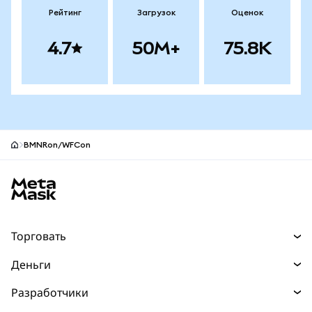
Рейтинг
Загрузок
Оценок
4.7
50M+
75.8K
BMNRon/WFCon
Нижний колонтитул сайта MetaMask
Торговать
Торговля
Деньги
Swaps
Покупайте
Разработчики
Прогнозы
НОВИНКА
Карта
Документация для разработчиков