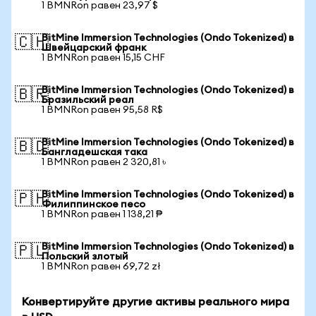
1 BMNRon равен 23,97 $
BitMine Immersion Technologies (Ondo Tokenized) в
🇨🇭
Швейцарский франк
1 BMNRon равен 15,15 CHF
BitMine Immersion Technologies (Ondo Tokenized) в
🇧🇷
Бразильский реал
1 BMNRon равен 95,58 R$
BitMine Immersion Technologies (Ondo Tokenized) в
🇧🇩
Бангладешская така
1 BMNRon равен 2 320,81 ৳
BitMine Immersion Technologies (Ondo Tokenized) в
🇵🇭
Филиппинское песо
1 BMNRon равен 1 138,21 ₱
BitMine Immersion Technologies (Ondo Tokenized) в
🇵🇱
Польский злотый
1 BMNRon равен 69,72 zł
Конвертируйте другие активы реального мира