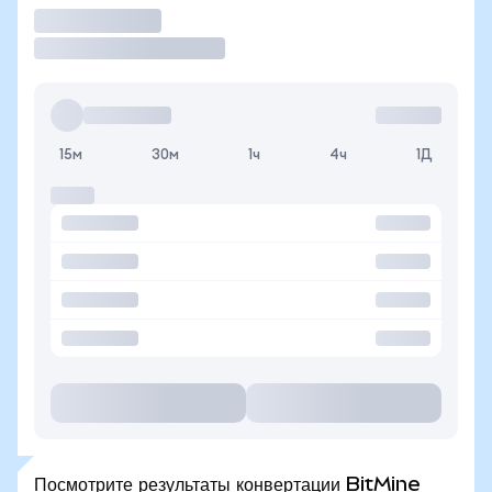
Торговать
15м
30м
1ч
4ч
1Д
Посмотрите результаты конвертации BitMine