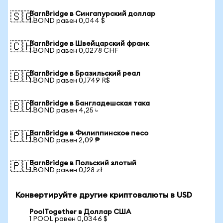
BarnBridge в Сингапурский доллар
🇸🇬
1 BOND равен 0,044 $
BarnBridge в Швейцарский франк
🇨🇭
1 BOND равен 0,0278 CHF
BarnBridge в Бразильский реал
🇧🇷
1 BOND равен 0,1749 R$
BarnBridge в Бангладешская така
🇧🇩
1 BOND равен 4,25 ৳
BarnBridge в Филиппинское песо
🇵🇭
1 BOND равен 2,09 ₱
BarnBridge в Польский злотый
🇵🇱
1 BOND равен 0,128 zł
Конвертируйте другие криптовалюты в USD
PoolTogether в Доллар США
1 POOL равен 0,0346 $