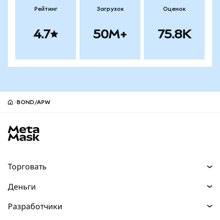
Рейтинг
Загрузок
Оценок
4.7
50M+
75.8K
BOND/APW
Нижний колонтитул сайта MetaMask
Торговать
Торговля
Деньги
Swaps
Покупайте
Разработчики
Прогнозы
НОВИНКА
Карта
Документация для разработчиков