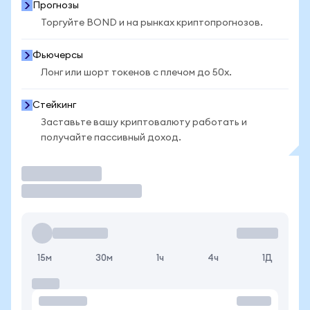
Прогнозы
Торгуйте BOND и на рынках криптопрогнозов.
Фьючерсы
Лонг или шорт токенов с плечом до 50x.
Стейкинг
Заставьте вашу криптовалюту работать и
получайте пассивный доход.
Торговать
15м
30м
1ч
4ч
1Д