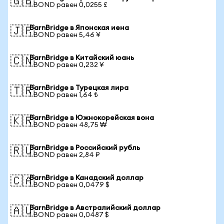
🇬🇧
1 BOND равен 0,0255 £
BarnBridge в Японская иена
🇯🇵
1 BOND равен 5,46 ¥
BarnBridge в Китайский юань
🇨🇳
1 BOND равен 0,232 ¥
BarnBridge в Турецкая лира
🇹🇷
1 BOND равен 1,64 ₺
BarnBridge в Южнокорейская вона
🇰🇷
1 BOND равен 48,75 ₩
BarnBridge в Российский рубль
🇷🇺
1 BOND равен 2,84 ₽
BarnBridge в Канадский доллар
🇨🇦
1 BOND равен 0,0479 $
BarnBridge в Австралийский доллар
🇦🇺
1 BOND равен 0,0487 $