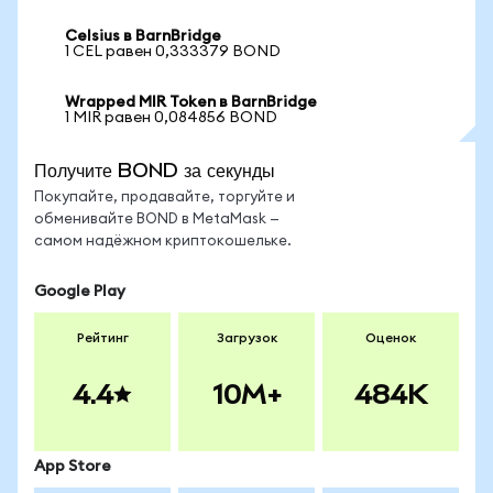
Celsius в BarnBridge
1 CEL равен 0,333379 BOND
Wrapped MIR Token в BarnBridge
1 MIR равен 0,084856 BOND
Получите BOND за секунды
Покупайте, продавайте, торгуйте и
обменивайте BOND в MetaMask —
самом надёжном криптокошельке.
Google Play
Рейтинг
Загрузок
Оценок
4.4
10M+
484K
App Store