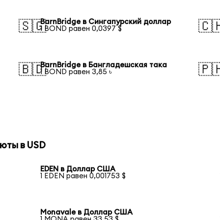
BarnBridge в Сингапурский доллар
🇸🇬
🇨
1 BOND равен 0,0397 $
BarnBridge в Бангладешская така
🇧🇩
🇵
1 BOND равен 3,85 ৳
юты в USD
EDEN в Доллар США
1 EDEN равен 0,001753 $
Monavale в Доллар США
1 MONA равен 33,53 $