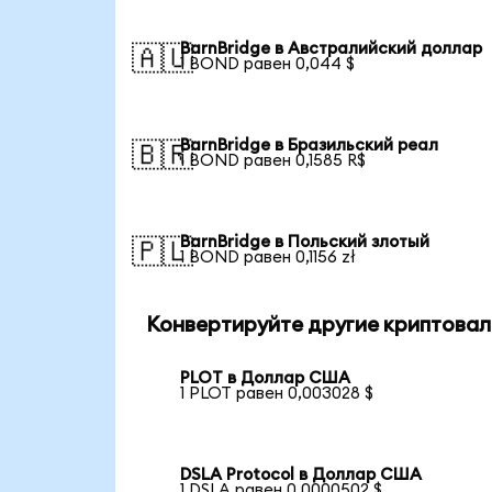
BarnBridge в Австралийский доллар
🇦🇺
1 BOND равен 0,044 $
BarnBridge в Бразильский реал
🇧🇷
1 BOND равен 0,1585 R$
BarnBridge в Польский злотый
🇵🇱
1 BOND равен 0,1156 zł
Конвертируйте другие криптовал
PLOT в Доллар США
1 PLOT равен 0,003028 $
DSLA Protocol в Доллар США
1 DSLA равен 0,0000502 $