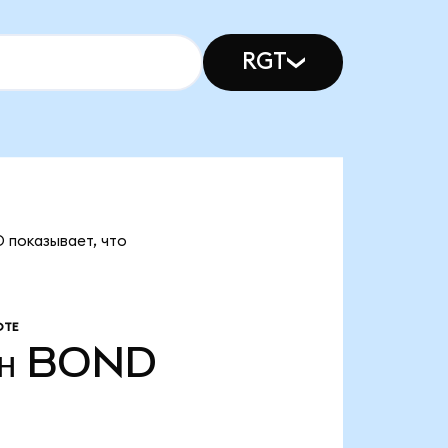
RGT
D показывает, что
ОТЕ
н
BOND