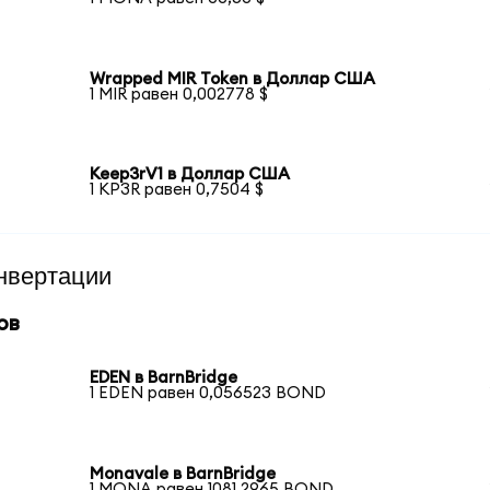
Wrapped MIR Token в Доллар США
1 MIR равен 0,002778 $
Keep3rV1 в Доллар США
1 KP3R равен 0,7504 $
нвертации
ов
EDEN в BarnBridge
1 EDEN равен 0,056523 BOND
Monavale в BarnBridge
1 MONA равен 1081,2965 BOND