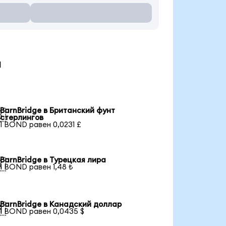
ы
BarnBridge в Британский фунт

стерлингов
1 BOND равен 0,0231 £
BarnBridge в Турецкая лира

1 BOND равен 1,48 ₺
BarnBridge в Канадский доллар

1 BOND равен 0,0435 $