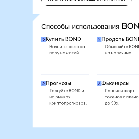
ПОСМОТРЕТЬ БОЛЬШЕ СТАТИСТИКИ
Способы использования B
Купить BOND
Продать BON
Начните всего за
Обменяйте BON
пару нажатий.
на наличные.
Прогнозы
Фьючерсы
Торгуйте BOND и
Лонг или шорт
на рынках
токенов с плеч
криптопрогнозов.
до 50x.