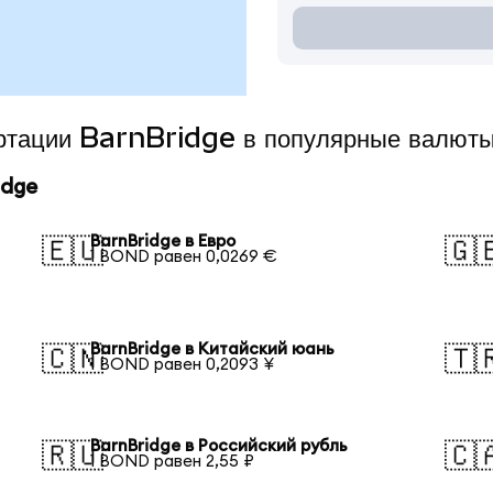
ертации BarnBridge в популярные валют
idge
BarnBridge в Евро
🇪🇺
🇬
1 BOND равен 0,0269 €
BarnBridge в Китайский юань
🇨🇳
🇹
1 BOND равен 0,2093 ¥
BarnBridge в Российский рубль
🇷🇺
🇨
1 BOND равен 2,55 ₽