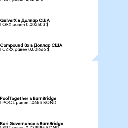
QuiverX в Доллар США
1 QRX равен 0,003603 $
Compound 0x в Доллар США
1 CZRX равен 0,001666 $
PoolTogether в BarnBridge
1 POOL равен 1,0658 BOND
Rari Governance в BarnBridge
1 RGT равен 0,779985 BOND