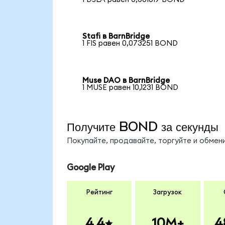
Stafi в BarnBridge
1 FIS равен 0,073251 BOND
Muse DAO в BarnBridge
1 MUSE равен 10,1231 BOND
Получите BOND за секунды
Покупайте, продавайте, торгуйте и обме
Google Play
Рейтинг
Загрузок
4.4
10M+
4