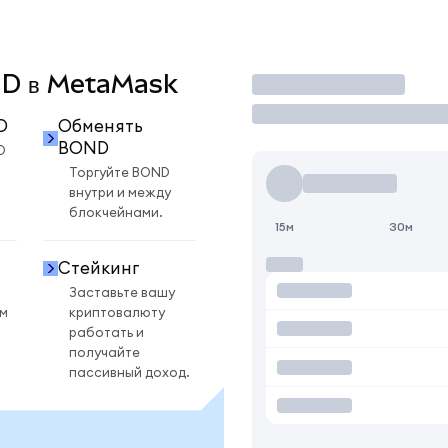
OND в MetaMask
Торговать
D
Обменять
BOND
D
Торгуйте BOND
внутри и между
блокчейнами.
15м
30м
Стейкинг
Заставьте вашу
ом
криптовалюту
работать и
получайте
пассивный доход.