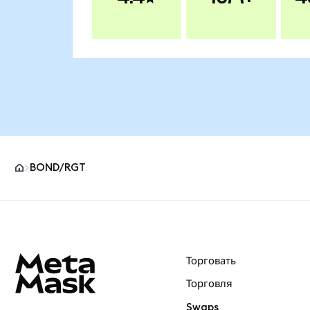
BOND/RGT
Нижний колонтитул сайта MetaMask
Торговать
Торговля
Swaps