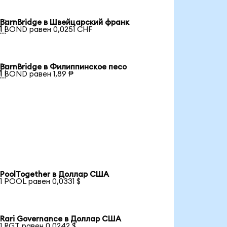
BarnBridge в Швейцарский франк

1 BOND равен 0,0251 CHF
BarnBridge в Филиппинское песо

1 BOND равен 1,89 ₱
PoolTogether в Доллар США
1 POOL равен 0,0331 $
Rari Governance в Доллар США
1 RGT равен 0,0242 $