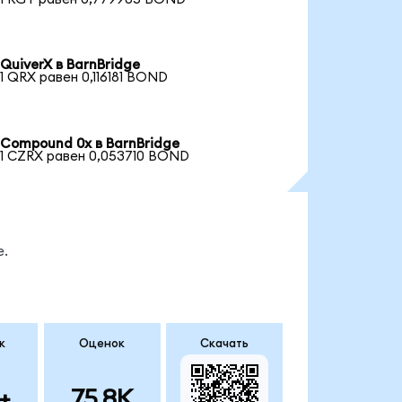
QuiverX в BarnBridge
1 QRX равен 0,116181 BOND
Compound 0x в BarnBridge
1 CZRX равен 0,053710 BOND
е.
к
Оценок
Скачать
+
75.8K