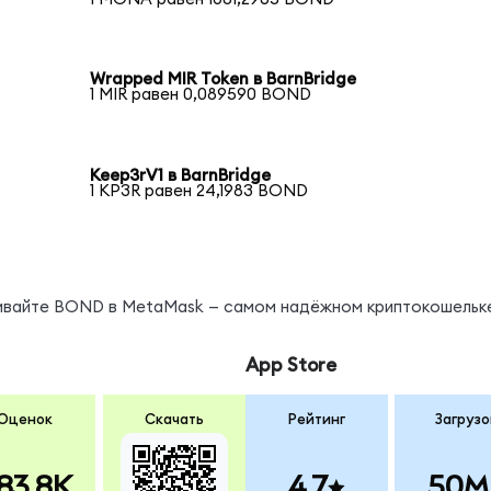
Wrapped MIR Token в BarnBridge
1 MIR равен 0,089590 BOND
Keep3rV1 в BarnBridge
1 KP3R равен 24,1983 BOND
нивайте BOND в MetaMask — самом надёжном криптокошельк
App Store
Оценок
Скачать
Рейтинг
Загрузо
83.8K
4.7
50M