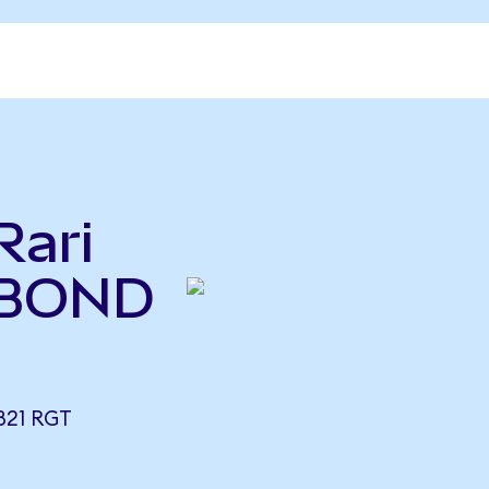
Rari
(BOND
821 RGT