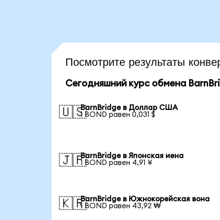
Посмотрите результаты конв
Сегодняшний курс обмена BarnBr
BarnBridge в Доллар США
🇺🇸
1 BOND равен 0,031 $
BarnBridge в Японская иена
🇯🇵
1 BOND равен 4,91 ¥
BarnBridge в Южнокорейская вона
🇰🇷
1 BOND равен 43,92 ₩