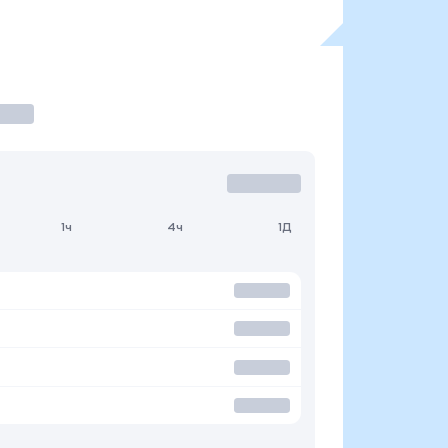
1ч
4ч
1Д