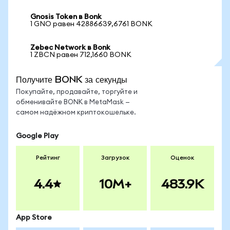
Gnosis Token в Bonk
1 GNO равен 42886639,6761 BONK
Zebec Network в Bonk
1 ZBCN равен 712,1660 BONK
Получите BONK за секунды
Покупайте, продавайте, торгуйте и
обменивайте BONK в MetaMask —
самом надёжном криптокошельке.
Google Play
Рейтинг
Загрузок
Оценок
4.4
10M+
483.9K
App Store