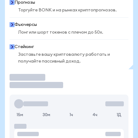
Прогнозы
Торгуйте BONK и на рынках криптопрогнозов.
Фьючерсы
Лонг или шорт токенов с плечом до 50x.
Стейкинг
Заставьте вашу криптовалюту работать и
получайте пассивный доход.
Торговать
15м
30м
1ч
4ч
1Д