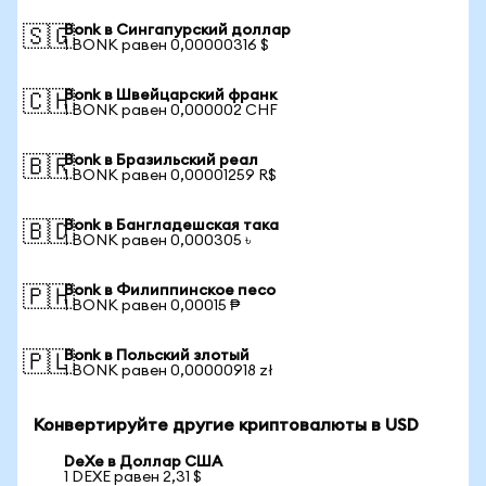
Bonk в Сингапурский доллар
🇸🇬
1 BONK равен 0,00000316 $
Bonk в Швейцарский франк
🇨🇭
1 BONK равен 0,000002 CHF
Bonk в Бразильский реал
🇧🇷
1 BONK равен 0,00001259 R$
Bonk в Бангладешская така
🇧🇩
1 BONK равен 0,000305 ৳
Bonk в Филиппинское песо
🇵🇭
1 BONK равен 0,00015 ₱
Bonk в Польский злотый
🇵🇱
1 BONK равен 0,00000918 zł
Конвертируйте другие криптовалюты в USD
DeXe в Доллар США
1 DEXE равен 2,31 $