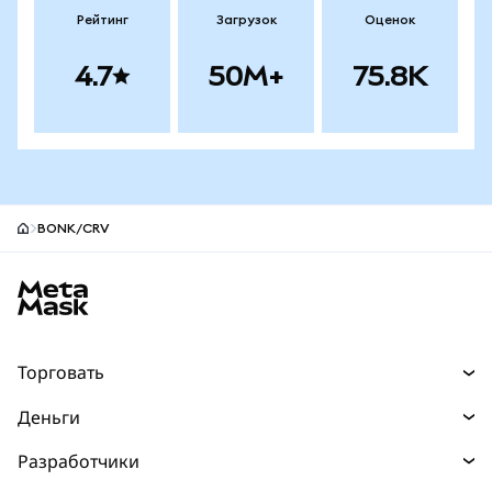
Рейтинг
Загрузок
Оценок
4.7
50M+
75.8K
BONK/CRV
Нижний колонтитул сайта MetaMask
Торговать
Торговля
Деньги
Swaps
Покупайте
Разработчики
Прогнозы
НОВИНКА
Карта
Документация для разработчиков