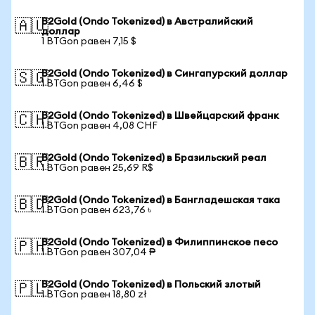
B2Gold (Ondo Tokenized) в Австралийский
🇦🇺
доллар
1 BTGon равен 7,15 $
B2Gold (Ondo Tokenized) в Сингапурский доллар
🇸🇬
1 BTGon равен 6,46 $
B2Gold (Ondo Tokenized) в Швейцарский франк
🇨🇭
1 BTGon равен 4,08 CHF
B2Gold (Ondo Tokenized) в Бразильский реал
🇧🇷
1 BTGon равен 25,69 R$
B2Gold (Ondo Tokenized) в Бангладешская така
🇧🇩
1 BTGon равен 623,76 ৳
B2Gold (Ondo Tokenized) в Филиппинское песо
🇵🇭
1 BTGon равен 307,04 ₱
B2Gold (Ondo Tokenized) в Польский злотый
🇵🇱
1 BTGon равен 18,80 zł