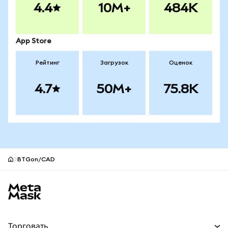
4.4
10M+
484K
App Store
Рейтинг
Загрузок
Оценок
4.7
50M+
75.8K
BTGon/CAD
Нижний колонтитул сайта MetaMask
Торговать