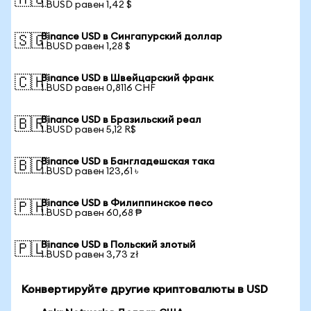
🇦🇺
1 BUSD равен 1,42 $
Binance USD в Сингапурский доллар
🇸🇬
1 BUSD равен 1,28 $
Binance USD в Швейцарский франк
🇨🇭
1 BUSD равен 0,8116 CHF
Binance USD в Бразильский реал
🇧🇷
1 BUSD равен 5,12 R$
Binance USD в Бангладешская така
🇧🇩
1 BUSD равен 123,61 ৳
Binance USD в Филиппинское песо
🇵🇭
1 BUSD равен 60,68 ₱
Binance USD в Польский злотый
🇵🇱
1 BUSD равен 3,73 zł
Конвертируйте другие криптовалюты в USD