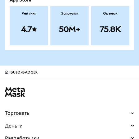
App Store
Рейтинг
Загрузок
Оценок
4.7
50M+
75.8K
BUSD/BADGER
Нижний колонтитул сайта MetaMask
Торговать
Торговля
Деньги
Swaps
Покупайте
Разработчики