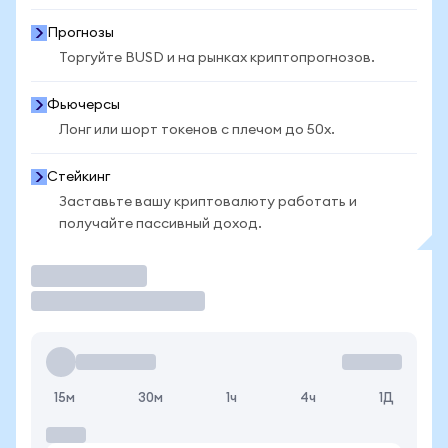
Прогнозы
Торгуйте BUSD и на рынках криптопрогнозов.
Фьючерсы
Лонг или шорт токенов с плечом до 50x.
Стейкинг
Заставьте вашу криптовалюту работать и
получайте пассивный доход.
Торговать
15м
30м
1ч
4ч
1Д