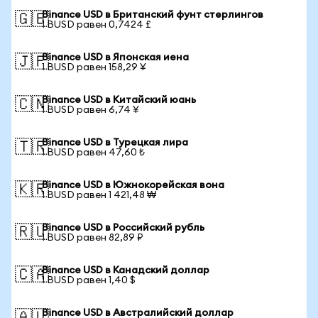
Binance USD в Британский фунт стерлингов
🇬🇧
1 BUSD равен 0,7424 £
Binance USD в Японская иена
🇯🇵
1 BUSD равен 158,29 ¥
Binance USD в Китайский юань
🇨🇳
1 BUSD равен 6,74 ¥
Binance USD в Турецкая лира
🇹🇷
1 BUSD равен 47,60 ₺
Binance USD в Южнокорейская вона
🇰🇷
1 BUSD равен 1 421,48 ₩
Binance USD в Российский рубль
🇷🇺
1 BUSD равен 82,89 ₽
Binance USD в Канадский доллар
🇨🇦
1 BUSD равен 1,40 $
Binance USD в Австралийский доллар